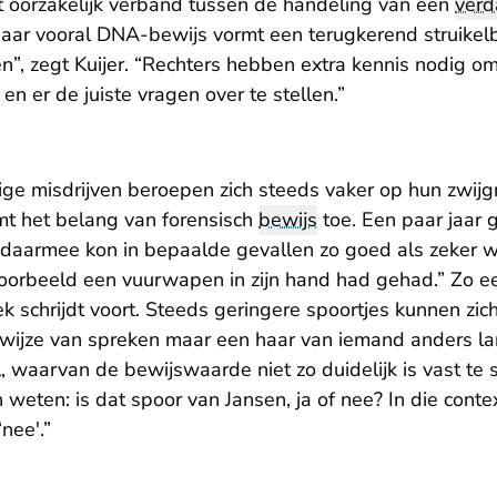
t oorzakelijk verband tussen de handeling van een
verd
Maar vooral DNA-bewijs vormt een terugkerend struikelb
”, zegt Kuijer. “Rechters hebben extra kennis nodig o
en er de juiste vragen over te stellen.”
ge misdrijven beroepen zich steeds vaker op hun zwijgre
t het belang van forensisch
bewijs
toe. Een paar jaar
 daarmee kon in bepaalde gevallen zo goed als zeker
voorbeeld een vuurwapen in zijn hand had gehad.” Zo e
ek schrijdt voort. Steeds geringere spoortjes kunnen zi
j wijze van spreken maar een haar van iemand anders la
 waarvan de bewijswaarde niet zo duidelijk is vast te st
len weten: is dat spoor van Jansen, ja of nee? In die cont
‘nee'.”