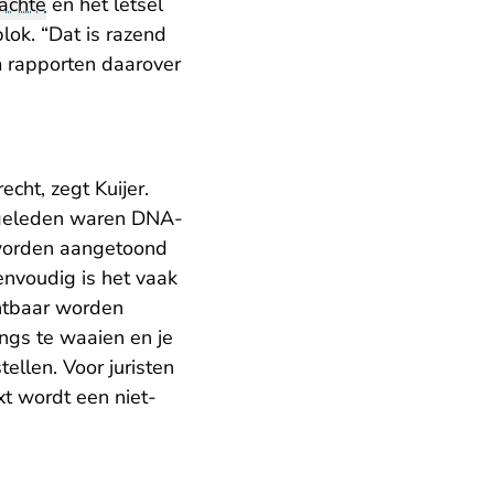
achte
en het letsel
lok. “Dat is razend
m rapporten daarover
cht, zegt Kuijer.
 geleden waren DNA-
 worden aangetoond
envoudig is het vaak
chtbaar worden
ngs te waaien en je
ellen. Voor juristen
ext wordt een niet-