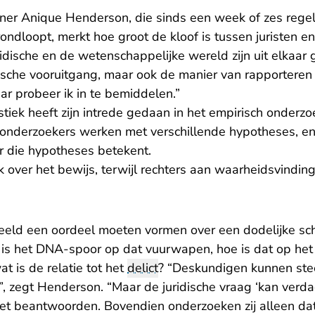
ner Anique Henderson, die sinds een week of zes rege
ondloopt, merkt hoe groot de kloof is tussen juristen en
idische en de wetenschappelijke wereld zijn uit elkaar g
ische vooruitgang, maar ook de manier van rapporteren 
r probeer ik in te bemiddelen.”
tiek heeft zijn intrede gedaan in het empirisch onderz
t onderzoekers werken met verschillende hypotheses, en
 die hypotheses betekent.
k over het bewijs, terwijl rechters aan waarheidsvinding
eeld een oordeel moeten vormen over een dodelijke schi
 is het DNA-spoor op dat vuurwapen, hoe is dat op he
 is de relatie tot het
delict
? “Deskundigen kunnen st
”, zegt Henderson. “Maar de juridische vraag ‘kan verd
iet beantwoorden. Bovendien onderzoeken zij alleen dat