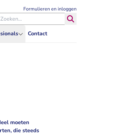
- U verlaat Rechtspraak.nl
Formulieren en inloggen
eken binnen de Rechtspraak
Zoeken
sionals
Contact
rdeel moeten
rten, die steeds