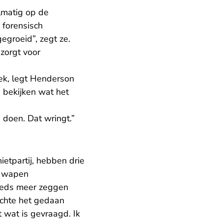
lmatig op de
 forensisch
egroeid”, zegt ze.
zorgt voor
oek, legt Henderson
 bekijken wat het
 doen. Dat wringt.”
etpartij, hebben drie
t wapen
eeds meer zeggen
achte het gedaan
 wat is gevraagd. Ik