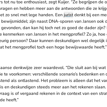
ers tot nu toe enthousiast, zegt Kuijer. “Ze begrijpen d
 vragen en hebben meer aan de antwoorden die ze krijgen
iet zo snel met lege handen. Een
jurist
denkt bij een men
s bewijsmiddel; zijn naast DNA-sporen van Jansen ook 
gevonden, dan kan hij toch net zo goed de dader zijn? 
le kenmerken van Jansen in het mengprofiel? Zo ja, hoe 
keurig persoon? Daar kunnen deskundigen wel degelijk i
dat het mengprofiel toch een hoge bewijswaarde heeft.”
iaanse denkwijze zeer waardevol. “Die sluit aan bij wat
ie te voorkomen: verschillende scenario’s bedenken en 
stend als ontlastend. Het probleem is alleen dat het v
s en deskundigen steeds meer aan het rekenen slaan.
 vraag is of vergaand rekenen in de context van een stra
e heeft.”