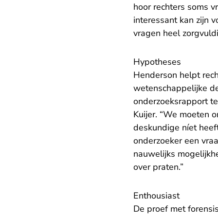
hoor rechters soms vr
interessant kan zijn 
vragen heel zorgvuldi
Hypotheses
Henderson helpt rech
wetenschappelijke de
onderzoeksrapport te 
Kuijer. “We moeten on
deskundige níet heef
onderzoeker een vra
nauwelijks mogelijkh
over praten.”
Enthousiast
De proef met forensi