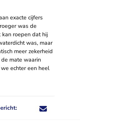
an exacte cijfers
“Vroeger was de
 kan roepen dat hij
waterdicht was, maar
atisch meer zekerheid
ar de mate waarin
 we echter een heel
ericht:
Deel dit nieuwsbericht via X - U verlaat Rechtspraa
Deel dit nieuwsbericht via Facebook - U verlaat
Deel dit nieuwsbericht via e-mail
Deel dit nieuwsbericht via LinkedIn - U v