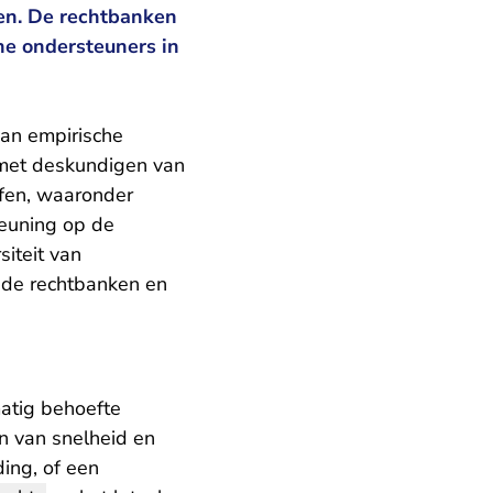
len. De rechtbanken
e ondersteuners in
an empirische
 met deskundigen van
ffen, waaronder
teuning op de
siteit van
 de rechtbanken en
matig behoefte
en van snelheid en
ing, of een