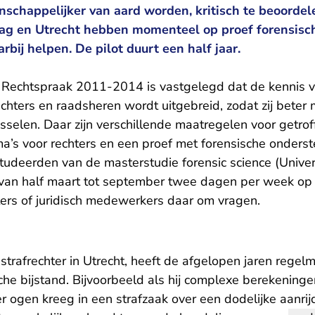
nschappelijker van aard worden, kritisch te beoorde
g en Utrecht hebben momenteel op proef forensisch
arbij helpen. De pilot duurt een half jaar.
 Rechtspraak 2011-2014 is vastgelegd dat de kennis v
chters en raadsheren wordt uitgebreid, zodat zij beter
selen. Daar zijn verschillende maatregelen voor getro
a’s voor rechters en een proef met forensische onders
studeerden van de masterstudie forensic science (Univer
an half maart tot september twee dagen per week op
ers of juridisch medewerkers daar om vragen.
i strafrechter in Utrecht, heeft de afgelopen jaren regel
che bijstand. Bijvoorbeeld als hij complexe berekening
 ogen kreeg in een strafzaak over een dodelijke aanrijd