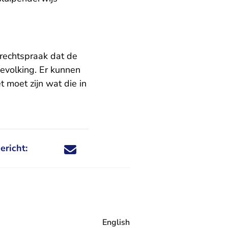
 rechtspraak dat de
evolking. Er kunnen
 moet zijn wat die in
ericht:
Deel dit nieuwsbericht via X - U verlaat Rechtspraa
Deel dit nieuwsbericht via Facebook - U verlaat
Deel dit nieuwsbericht via e-mail
Deel dit nieuwsbericht via LinkedIn - U v
English