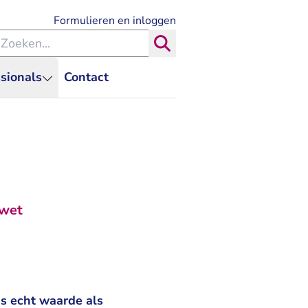
- U verlaat Rechtspraak.nl
Formulieren en inloggen
eken binnen de Rechtspraak
Zoeken
sionals
Contact
dwet
as echt waarde als