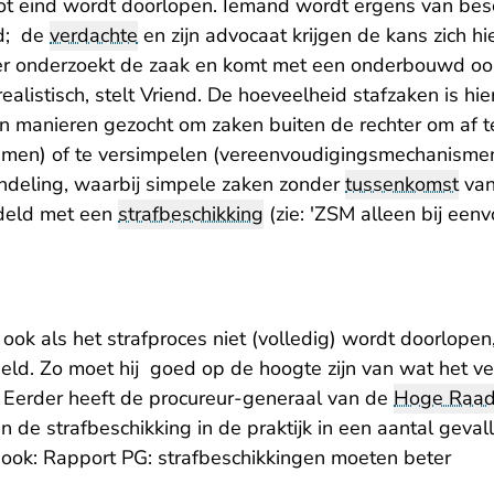
tot eind wordt doorlopen. Iemand wordt ergens van be
gd; de
verdachte
en zijn advocaat krijgen de kans zich hi
ter onderzoekt de zaak en komt met een onderbouwd oo
 realistisch, stelt Vriend. De hoeveelheid stafzaken is h
 manieren gezocht om zaken buiten de rechter om af 
men) of te versimpelen (vereenvoudigingsmechanismen
deling, waarbij simpele zaken zonder
tussenkomst
van
deld met een
strafbeschikking
(zie: '
ZSM alleen bij een
ook als het strafproces niet (volledig) wordt doorlopen,
d. Zo moet hij goed op de hoogte zijn van wat het ve
 Eerder heeft de procureur-generaal van de
Hoge Raa
an de strafbeschikking in de praktijk in een aantal gev
 ook: Rapport PG: strafbeschikkingen moeten beter