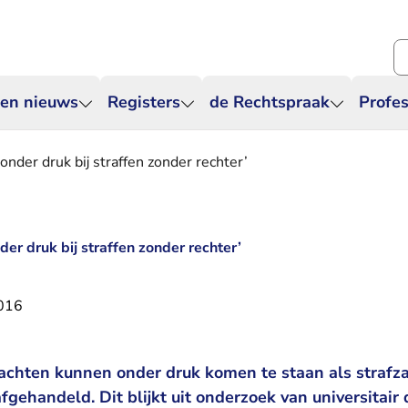
Zo
 en nieuws
Registers
de Rechtspraak
Profes
nder druk bij straffen zonder rechter’
er druk bij straffen zonder rechter’
016
achten kunnen onder druk komen te staan als strafz
gehandeld. Dit blijkt uit onderzoek van universitair