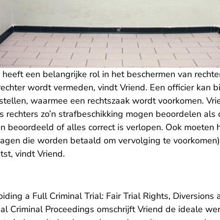
heeft een belangrijke rol in het beschermen van rechte
echter wordt vermeden, vindt Vriend. Een officier kan b
rstellen, waarmee een rechtszaak wordt voorkomen. Vri
s rechters zo’n strafbeschikking mogen beoordelen als
n beoordeeld of alles correct is verlopen. Ook moeten 
ragen die worden betaald om vervolging te voorkomen)
st, vindt Vriend.
iding a Full Criminal Trial: Fair Trial Rights, Diversions
- U verlaat Rechtspraak.nl
nal Criminal Proceedings
omschrijft Vriend de ideale we