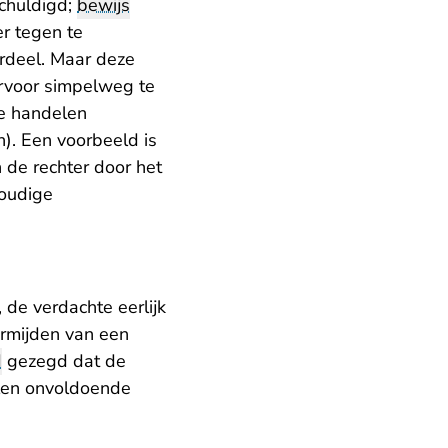
schuldigd;
bewijs
er tegen te
rdeel. Maar deze
iervoor simpelweg te
te handelen
). Een voorbeeld is
 de rechter door het
voudige
 de verdachte eerlijk
rmijden van een
d
gezegd dat de
allen onvoldoende