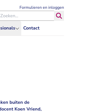
- U verlaat Rechtspraak.nl
Formulieren en inloggen
eken binnen de Rechtspraak
Zoeken
sionals
Contact
aken buiten de
 docent Koen Vriend,