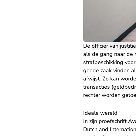
De
officier van justitie
als de gang naar de r
strafbeschikking voo
goede zaak vinden al
afwijst. Zo kan worde
transacties (geldbed
rechter worden getoet
Ideale wereld
In zijn proefschrift
Avo
Dutch and Internatio