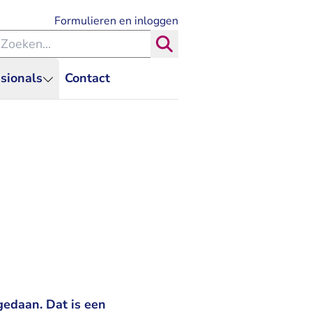
- U verlaat Rechtspraak.nl
Formulieren en inloggen
eken binnen de Rechtspraak
Zoeken
sionals
Contact
gedaan. Dat is een