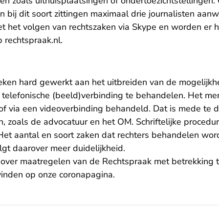
ken zoals uithuisplaatsingen of ondertoezichtstellinge
bij dit soort zittingen maximaal drie journalisten aanwe
 het volgen van rechtszaken via Skype en worden er 
- U verlaat Rechtspraak.nl
 rechtspraak.nl
.
eken hard gewerkt aan het uitbreiden van de mogelijk
en telefonische (beeld)verbinding te behandelen. Het m
 of via een videoverbinding behandeld. Dat is mede te 
n, zoals de advocatuur en het OM. Schriftelijke proced
t aantal en soort zaken dat rechters behandelen wor
olgt daarover meer duidelijkheid.
e over maatregelen van de Rechtspraak met betrekking t
 vinden op onze coronapagina.