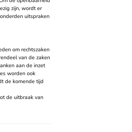
n. Om de openbaarheid
zig zijn, wordt er
honderden uitspraken
heden om rechtszaken
erendeel van de zaken
danken aan de inzet
ures worden ook
dt de komende tijd
ot de uitbraak van