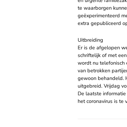
en urgente familieza
te waarborgen kunnen 
geëxperimenteerd met
extra gepubliceerd op
Uitbreiding
Er is de afgelopen w
schriftelijk of met e
wordt nu telefonisch
van betrokken partije
gewoon behandeld. He
uitgebreid. Vrijdag v
De laatste informati
het coronavirus is te