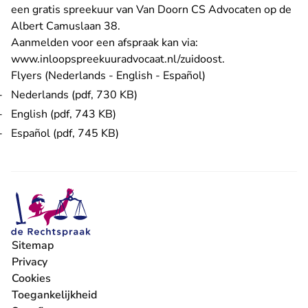
een gratis spreekuur van Van Doorn CS Advocaten op de
Albert Camuslaan 38.
Aanmelden voor een afspraak kan via:
- U verlaat Recht
www.inloopspreekuuradvocaat.nl/zuidoost
.
Flyers (Nederlands - English - Español)
Nederlands (pdf, 730 KB)
English (pdf, 743 KB)
Español (pdf, 745 KB)
Sitemap
Privacy
Cookies
Toegankelijkheid