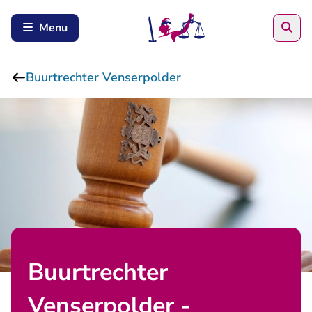
Zoe
Menu
Buurtrechter Venserpolder
Buurtrechter
Venserpolder -