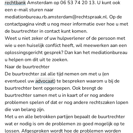
rechtbank
Amsterdam op 06 53 74 20 13. U kunt ook
een e-mail sturen naar
- U verlaat R
- U verlaat 
mediationbureau.rb.amsterdam@rechtspraak.n
l
. Op de
contactpagina
vindt u nog meer informatie over hoe u met
de buurtrechter in contact kunt komen.
Weet u niet zeker of uw hulpverlener of de persoon met
wie u een huiselijk conflict heeft, wil meewerken aan een
oplossingsgericht gesprek? Dan kan het mediationbureau
u helpen om dit uit te zoeken.
Naar de buurtrechter
De buurtrechter zal alle tijd nemen om met u (en
eventueel uw
advocaat
) te bespreken waarom u bij de
buurtrechter bent opgeroepen. Ook brengt de
buurtrechter samen met u in kaart of er nog andere
problemen spelen of dat er nog andere rechtszaken lopen
die van belang zijn.
Met u en alle betrokken partijen bepaalt de buurtrechter
wat er nodig is om de problemen zo goed mogelijk op te
lossen. Afgesproken wordt hoe de problemen worden