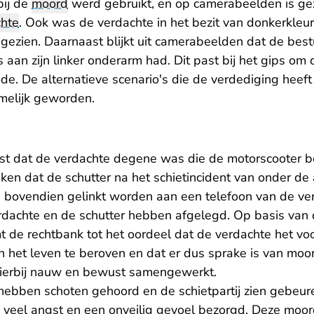
bij de
moord
werd gebruikt, en op camerabeelden is ge
chte
. Ook was de verdachte in het bezit van donkerkleu
gezien. Daarnaast blijkt uit camerabeelden dat de bes
s aan zijn linker onderarm had. Dit past bij het gips om
ode. De alternatieve scenario's die de verdediging heeft
melijk geworden.
ast dat de verdachte degene was die de motorscooter b
aken dat de schutter na het schietincident van onder de
an bovendien gelinkt worden aan een telefoon van de v
erdachte en de schutter hebben afgelegd. Op basis van 
de rechtbank tot het oordeel dat de verdachte het vo
n het leven te beroven en dat er dus sprake is van moo
hierbij nauw en bewust samengewerkt.
ebben schoten gehoord en de schietpartij zien gebeur
 veel angst en een onveilig gevoel bezorgd. Deze moor