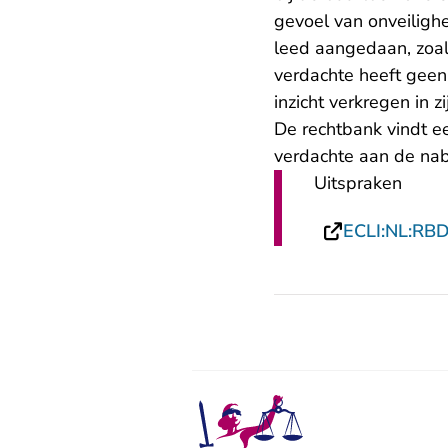
gevoel van onveiligh
leed aangedaan, zoals 
verdachte heeft geen
inzicht verkregen in 
De rechtbank vindt e
verdachte aan de nab
Uitspraken
ECLI:NL:RB