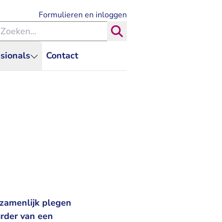
- U verlaat Rechtspraak.nl
Formulieren en inloggen
eken binnen de Rechtspraak
Zoeken
sionals
Contact
zamenlijk plegen
rder van een