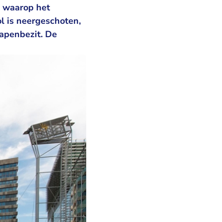
r waarop het
l is neergeschoten,
apenbezit. De