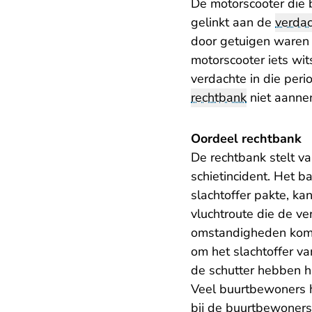
De motorscooter die 
gelinkt aan de
verda
door getuigen waren 
motorscooter iets wit
verdachte in die peri
rechtbank
niet aanne
Oordeel rechtbank
De rechtbank stelt v
schietincident. Het b
slachtoffer pakte, k
vluchtroute die de v
omstandigheden komt 
om het slachtoffer va
de schutter hebben 
Veel buurtbewoners h
bij de buurtbewoners