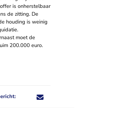
ffer is onherstelbaar
ns de zitting. De
de houding is weinig
uidatie.
arnaast moet de
ruim 200.000 euro.
ericht:
Deel dit nieuwsbericht via X - U verlaat Rechtspraa
Deel dit nieuwsbericht via Facebook - U verlaat
Deel dit nieuwsbericht via e-mail
Deel dit nieuwsbericht via LinkedIn - U v