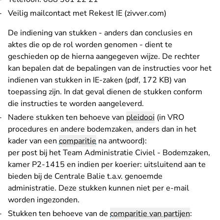
- U verlaat Rec
Veilig mailcontact met Rekest IE (zivver.com)
De indiening van stukken - anders dan conclusies en
aktes die op de rol worden genomen - dient te
geschieden op de hierna aangegeven wijze. De rechter
kan bepalen dat de bepalingen van de
instructies voor het
indienen van stukken in IE-zaken (pdf, 172 KB)
van
toepassing zijn. In dat geval dienen de stukken conform
die instructies te worden aangeleverd.
Nadere stukken ten behoeve van
pleidooi
(in VRO
procedures en andere bodemzaken, anders dan in het
kader van een
comparitie
na antwoord):
per post bij het Team Administratie Civiel - Bodemzaken,
kamer P2-1415 en indien per koerier: uitsluitend aan te
bieden bij de Centrale Balie t.a.v. genoemde
administratie. Deze stukken kunnen niet per e-mail
worden ingezonden.
Stukken ten behoeve van de
comparitie van partijen
: