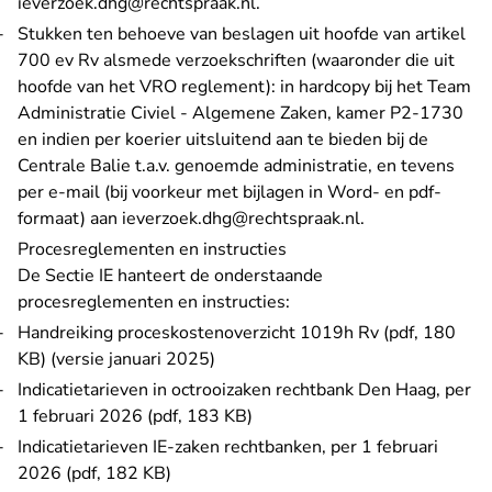
- U verlaat Rechtspraak.nl
ieverzoek.dhg@rechtspraak.nl
.
Stukken ten behoeve van beslagen uit hoofde van artikel
700 ev Rv alsmede verzoekschriften (waaronder die uit
hoofde van het VRO reglement): in hardcopy bij het Team
Administratie Civiel - Algemene Zaken, kamer P2-1730
en indien per koerier uitsluitend aan te bieden bij de
Centrale Balie t.a.v. genoemde administratie, en tevens
per e-mail (bij voorkeur met bijlagen in Word- en pdf-
- U verlaat Rech
formaat) aan
ieverzoek.dhg@rechtspraak.nl
.
Procesreglementen en instructies
De Sectie IE hanteert de onderstaande
procesreglementen en instructies:
Handreiking proceskostenoverzicht 1019h Rv (pdf, 180
KB)
(versie januari 2025)
Indicatietarieven in octrooizaken rechtbank Den Haag, per
1 februari 2026 (pdf, 183 KB)
Indicatietarieven IE-zaken rechtbanken, per 1 februari
2026 (pdf, 182 KB)