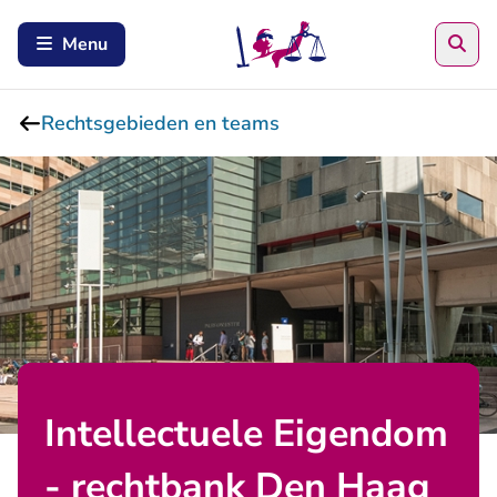
Zoe
Menu
Rechtsgebieden en teams
Intellectuele Eigendom
- rechtbank Den Haag