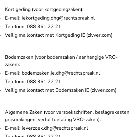
Kort geding (voor kortgedingzaken):
- U verlaat Rechtsp
E-mail:
iekortgeding.dhg@rechtspraak.nl
Telefoon: 088 361 22 21
- U verlaat
Veilig mailcontact met Kortgeding IE (zivver.com)
Bodemzaken (voor bodemzaken / aanhangige VRO-
zaken):
- U verlaat Rech
E-mail:
bodemzaken.ie.dhg@rechtspraak.nl
Telefoon: 088 361 22 21
- U verla
Veilig mailcontact met Bodemzaken IE (zivver.com)
Algemene Zaken (voor verzoekschriften, beslagrekesten,
grijsmakingen, verlof toelating VRO-zaken):
- U verlaat Rechtspraa
E-mail:
ieverzoek.dhg@rechtspraak.nl
Telefoon: 088 361 22 21