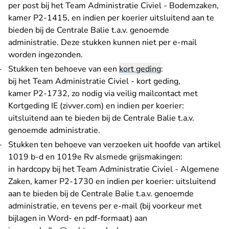
per post bij het Team Administratie Civiel - Bodemzaken,
kamer P2-1415, en indien per koerier uitsluitend aan te
bieden bij de Centrale Balie t.a.v. genoemde
administratie. Deze stukken kunnen niet per e-mail
worden ingezonden.
Stukken ten behoeve van een
kort geding
:
bij het Team Administratie Civiel - kort geding,
kamer P2-1732, zo nodig via
veilig mailcontact met
- U verlaat Rechtspraak.nl
Kortgeding IE (zivver.com)
en indien per koerier:
uitsluitend aan te bieden bij de Centrale Balie t.a.v.
genoemde administratie.
Stukken ten behoeve van verzoeken uit hoofde van artikel
1019 b-d en 1019e Rv alsmede grijsmakingen:
in hardcopy bij het Team Administratie Civiel - Algemene
Zaken, kamer P2-1730 en indien per koerier: uitsluitend
aan te bieden bij de Centrale Balie t.a.v. genoemde
administratie, en tevens per e-mail (bij voorkeur met
bijlagen in Word- en pdf-formaat) aan