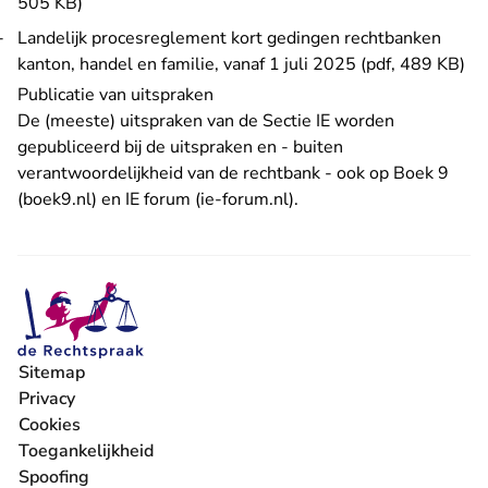
505 KB)
Landelijk procesreglement kort gedingen rechtbanken
kanton, handel en familie, vanaf 1 juli 2025 (pdf, 489 KB)
Publicatie van uitspraken
De (meeste) uitspraken van de Sectie IE worden
- U verlaat Rechtspraak.nl
gepubliceerd bij de
uitspraken
en - buiten
verantwoordelijkheid van de rechtbank - ook op
Boek 9
- U verlaat Rechtspraak.nl
- U verlaat Rechtspraak.
(boek9.nl)
en
IE forum (ie-forum.nl)
.
Sitemap
Privacy
Cookies
Toegankelijkheid
Spoofing