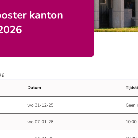
ooster kanton
2026
26
Datum
Tijdst
wo 31-12-25
Geen r
wo 07-01-26
10:00