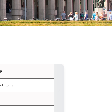
ip
olzitting