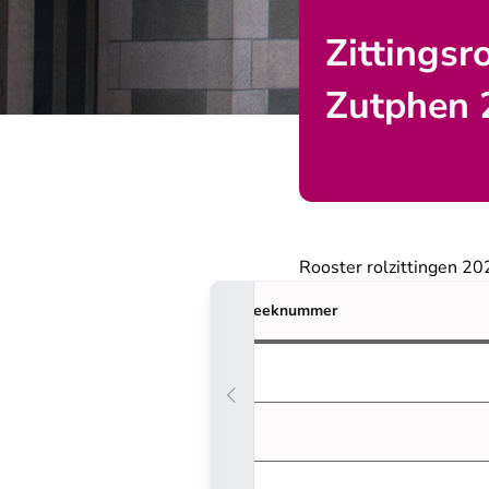
Zittingsr
Zutphen 
Rooster rolzittingen 20
Weeknummer
1
2