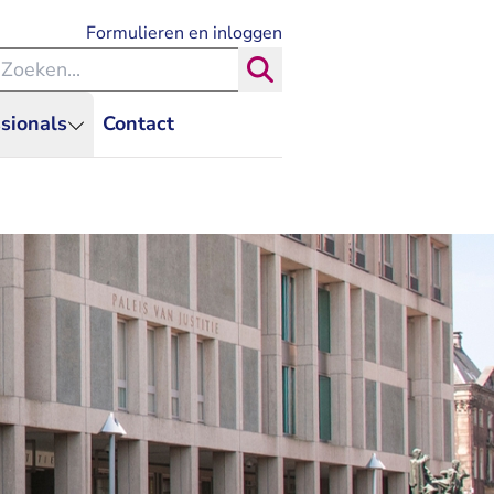
- U verlaat Rechtspraak.nl
Formulieren en inloggen
eken binnen de Rechtspraak
Zoeken
sionals
Contact