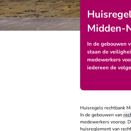
Huisrege
Midden-N
In de gebouwen 
staan de veilighe
medewerkers voor
iedereen de volge
Huisregels rechtbank 
In de gebouwen van
rec
medewerkers voorop. Daa
huisreglement van rech