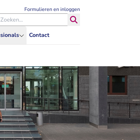
- U verlaat Rechtspraak.nl
Formulieren en inloggen
eken binnen de Rechtspraak
Zoeken
sionals
Contact