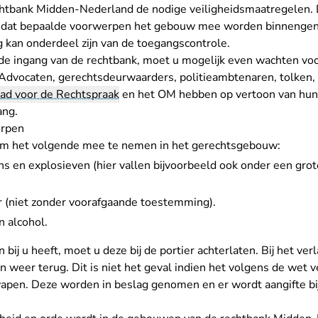
htbank Midden-Nederland de nodige veiligheidsmaatregelen. 
 dat bepaalde voorwerpen het gebouw mee worden binnenge
g kan onderdeel zijn van de toegangscontrole.
 de ingang van de rechtbank, moet u mogelijk even wachten vo
 Advocaten, gerechtsdeurwaarders, politieambtenaren, tolken
ad voor de Rechtspraak
en het OM hebben op vertoon van hun p
ang.
erpen
 om het volgende mee te nemen in het gerechtsgebouw:
ns en explosieven (hier vallen bijvoorbeeld ook onder een grot
r (niet zonder voorafgaande toestemming).
 alcohol.
 bij u heeft, moet u deze bij de portier achterlaten. Bij het v
 weer terug. Dit is niet het geval indien het volgens de wet
wapen. Deze worden in beslag genomen en er wordt aangifte bij