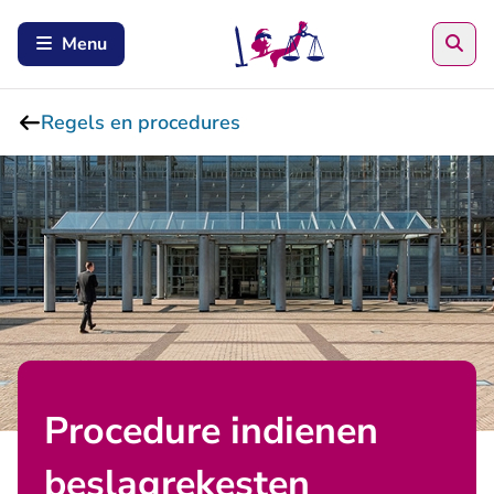
Zoe
Menu
Regels en procedures
Procedure indienen
beslagrekesten