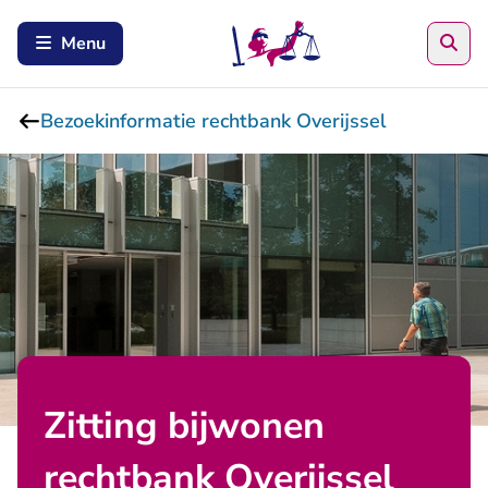
Zoe
Menu
Bezoekinformatie rechtbank Overijssel
Zitting bijwonen
rechtbank Overijssel