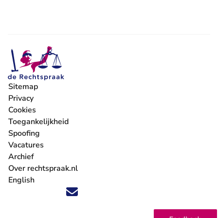
Sitemap
Privacy
Cookies
Toegankelijkheid
Spoofing
Vacatures
- U verlaat Rechtspraak.nl
Archief
Over rechtspraak.nl
English
Volg ons op X (Twitter) - U verlaat Rechtspraak.nl
Volg ons op Facebook - U verlaat Rechtspraak.nl
Volg ons op Instagram - U verlaat Rechtspraak.nl
Volg ons op Youtube - U verlaat Rechtspraak.nl
Volg ons op LinkedIn - U verlaat Rechtspraak.n
'Blijf op de hoogte' nieuwsbrief - U verlaat