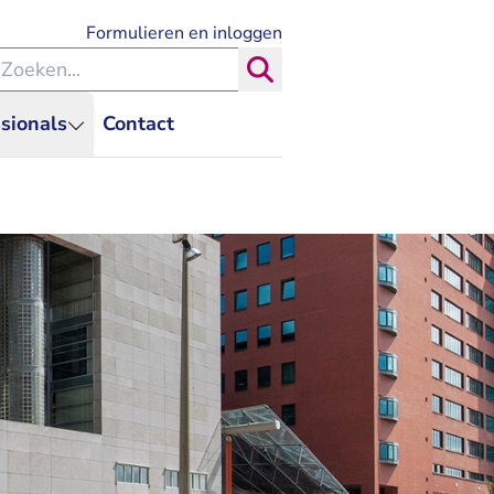
- U verlaat Rechtspraak.nl
Formulieren en inloggen
eken binnen de Rechtspraak
Zoeken
sionals
Contact