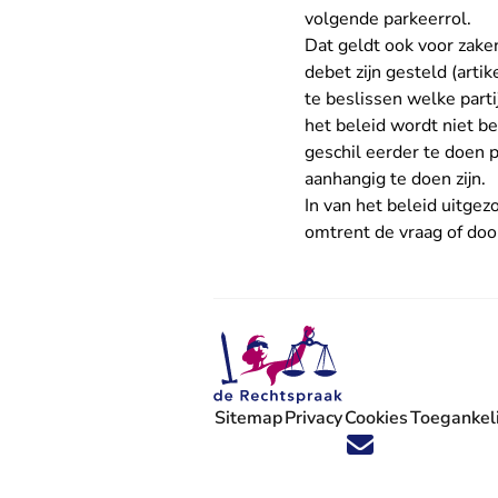
volgende parkeerrol.
Dat geldt ook voor zake
debet zijn gesteld (arti
te beslissen welke part
het beleid wordt niet b
geschil eerder te doen 
aanhangig te doen zijn.
In van het beleid uitgez
omtrent de vraag of doo
Sitemap
Privacy
Cookies
Toegankeli
Volg ons op X (Twitter) - U verlaat
Volg ons op Facebook - U verlaa
Volg ons op Instagram - U ve
Volg ons op Youtube - U 
Volg ons op LinkedIn -
'Blijf op de hoogte