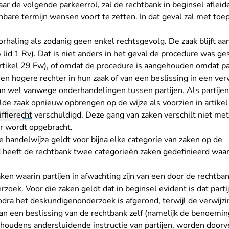
aar de volgende parkeerrol, zal de rechtbank in beginsel afleide
nbare termijn wensen voort te zetten. In dat geval zal met toe
rhaling als zodanig geen enkel rechtsgevolg. De zaak blijft a
 lid 1 Rv). Dat is niet anders in het geval de procedure was g
rtikel 29 Fw), of omdat de procedure is aangehouden omdat part
een hogere rechter in hun zaak of van een beslissing in een ve
an wel vanwege onderhandelingen tussen partijen. Als partijen 
de zaak opnieuw opbrengen op de wijze als voorzien in artikel 9.
iffierecht
verschuldigd. Deze gang van zaken verschilt niet me
r wordt opgebracht.
 handelwijze geldt voor bijna elke categorie van zaken op de
 heeft de rechtbank twee categorieën zaken gedefinieerd waa
aken waarin partijen in afwachting zijn van een door de rechtba
oek. Voor die zaken geldt dat in beginsel evident is dat parti
odra het deskundigenonderzoek is afgerond, terwijl de verwijzi
an een beslissing van de rechtbank zelf (namelijk de benoemi
ehoudens andersluidende instructie van partijen, worden door