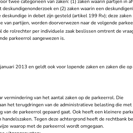
oor twee categorieën van zaken: (1) zaken waarin partijen in af
t deskundigenonderzoek en (2) zaken waarin een deskundigenb
 deskundige in debet zijn gesteld (artikel 199 Rv); deze zake
ie van partijen, worden doorverwezen naar de volgende parkee
al de rolrechter per individuele zaak beslissen omtrent de vraa
ende parkeerrol aangewezen is.
1 januari 2013 en geldt ook voor lopende zaken en zaken die op
ar vermindering van het aantal zaken op de parkeerrol. Die
 aan het terugdringen van de administratieve belasting die met
ng van de parkeerrol gepaard gaat. Ook heeft een kleinere parke
n handelszaken. Tegen deze achtergrond heeft de rechtbank be
 wijze waarop met de parkeerrol wordt omgegaan.