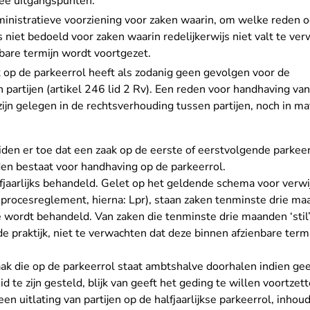
wee uitgangspunten:
inistratieve voorziening voor zaken waarin, om welke reden ook
s niet bedoeld voor zaken waarin redelijkerwijs niet valt te ve
bare termijn wordt voortgezet.
 op de parkeerrol heeft als zodanig geen gevolgen voor de
partijen (artikel 246 lid 2 Rv). Een reden voor handhaving va
zijn gelegen in de rechtsverhouding tussen partijen, noch in mat
den er toe dat een zaak op de eerste of eerstvolgende parkee
den bestaat voor handhaving op de parkeerrol.
fjaarlijks behandeld. Gelet op het geldende schema voor verwij
jk procesreglement, hierna: Lpr), staan zaken tenminste drie m
wordt behandeld. Van zaken die tenminste drie maanden ‘stil’ 
it de praktijk, niet te verwachten dat deze binnen afzienbare ter
ak die op de parkeerrol staat ambtshalve doorhalen indien geen
 te zijn gesteld, blijk van geeft het geding te willen voortzett
 een uitlating van partijen op de halfjaarlijkse parkeerrol, inh