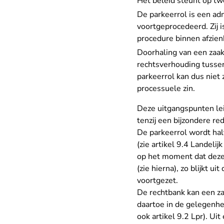
Het beleid steunt op t
De parkeerrol is een adm
voortgeprocedeerd. Zij i
procedure binnen afzien
Doorhaling van een zaak
rechtsverhouding tussen 
parkeerrol kan dus niet 
processuele zin.
Deze uitgangspunten lei
tenzij een bijzondere re
De parkeerrol wordt hal
(zie artikel 9.4 Landeli
op het moment dat deze 
(zie hierna), zo blijkt u
voortgezet.
De rechtbank kan een za
daartoe in de gelegenheid
ook artikel 9.2 Lpr). Uit