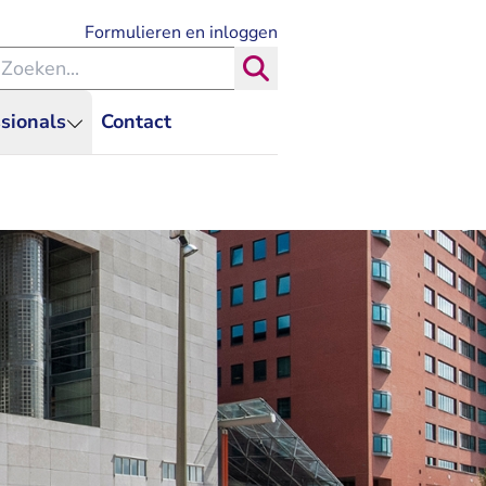
- U verlaat Rechtspraak.nl
Formulieren en inloggen
eken binnen de Rechtspraak
Zoeken
sionals
Contact