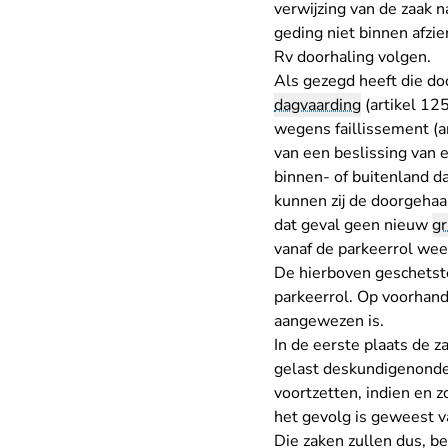
verwijzing van de zaak n
geding niet binnen afzie
Rv doorhaling volgen.
Als gezegd heeft die doo
dagvaarding
(artikel 125
wegens faillissement (a
van een beslissing van 
binnen- of buitenland d
kunnen zij de doorgehaal
dat geval geen nieuw
gr
vanaf de parkeerrol wee
De hierboven geschetste
parkeerrol. Op voorhand
aangewezen is.
In de eerste plaats de z
gelast deskundigenonderz
voortzetten, indien en z
het gevolg is geweest v
Die zaken zullen dus, b