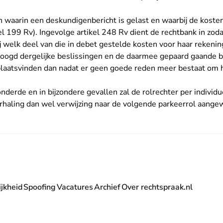
n waarin een deskundigenbericht is gelast en waarbij de koste
kel 199 Rv). Ingevolge artikel 248 Rv dient de rechtbank in zoda
ij welk deel van die in debet gestelde kosten voor haar rekeni
eoogd dergelijke beslissingen en de daarmee gepaard gaande 
plaatsvinden dan nadat er geen goede reden meer bestaat om 
onderde en in bijzondere gevallen zal de rolrechter per individ
rhaling dan wel verwijzing naar de volgende parkeerrol aangew
jkheid
Spoofing
Vacatures
Archief
Over rechtspraak.nl
- U verlaat Rechtspraak.nl
 Rechtspraak.nl
t Rechtspraak.nl
rlaat Rechtspraak.nl
verlaat Rechtspraak.nl
 U verlaat Rechtspraak.nl
' nieuwsbrief - U verlaat Rechtspraak.nl