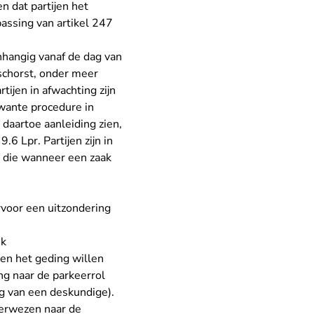
n dat partijen het
passing van artikel 247
anhangig vanaf de dag van
eschorst, onder meer
ijen in afwachting zijn
rwante procedure in
daartoe aanleiding zien,
6 Lpr. Partijen zijn in
t die wanneer een zaak
rvoor een uitzondering
nk
jen het geding willen
ng naar de parkeerrol
ng van een deskundige).
verwezen naar de