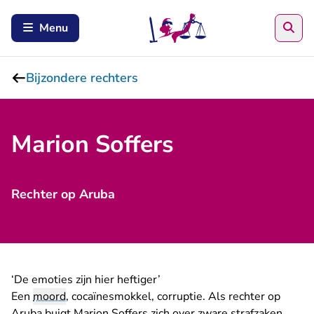
Zoe
Menu
Bijzondere rechters
Marion Soffers
Rechter op Aruba
‘De emoties zijn hier heftiger’
Een
moord
, cocaïnesmokkel, corruptie. Als rechter op
Aruba buigt Marion Soffers zich over zware strafzaken,