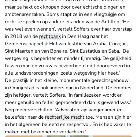
maar ze hakt ook knopen door over echtscheidingen en
ambtenarenzaken. Soms stapt ze in een vliegtuigje om
recht te spreken op andere eilanden van de Antillen. ‘Het
was wel even wennen’, vertelt Soffers over haar overstap
in 2018 van de
rechtbank
in Den Haag naar het
Gemeenschappelijk Hof van Justitie van Aruba, Curaçao,
Sint Maarten en van Bonaire, Sint Eustatius en Saba. ‘De
wetgeving is beperkter en minder fijnmazig. De gelijkheid
tussen man en vrouw is bijvoorbeeld niet doorgevoerd in
alle landsverordeningen, zoals wetgeving hier heet.’
De praktijk in het kleine, monumentale gerechtsgebouw
in Oranjestad is ook anders dan in Nederland. De emoties
zijn heftiger, vertelt Soffers. ‘In familiezaken wordt er
meer gehuild en feller geprocedeerd dan ik gewend was.’
Nog meer verschillen: ‘Advocaten zijn aangenamer en
beleefder naar de
rechterlijke macht
toe. Mensen zijn hier
in het algemeen beleefd en respectvol. En ik heb vaker te
maken met bekennende verdachten.’