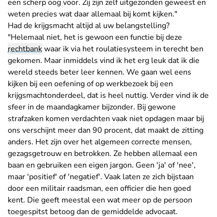
een scherp oog voor. Zij zijn zelf uitgezonden geweest en
weten precies wat daar allemaal bij komt kijken."
Had de krijgsmacht altijd al uw belangstelling?
"Helemaal niet, het is gewoon een functie bij deze
rechtbank
waar ik via het roulatiesysteem in terecht ben
gekomen. Maar inmiddels vind ik het erg leuk dat ik die
wereld steeds beter leer kennen. We gaan wel eens
kijken bij een oefening of op werkbezoek bij een
krijgsmachtonderdeel, dat is heel nuttig. Verder vind ik de
sfeer in de maandagkamer bijzonder. Bij gewone
strafzaken komen verdachten vaak niet opdagen maar bij
ons verschijnt meer dan 90 procent, dat maakt de zitting
anders. Het zijn over het algemeen correcte mensen,
gezagsgetrouw en betrokken. Ze hebben allemaal een
baan en gebruiken een eigen jargon. Geen 'ja' of 'nee',
maar 'positief' of 'negatief'. Vaak laten ze zich bijstaan
door een militair raadsman, een officier die hen goed
kent. Die geeft meestal een wat meer op de persoon
toegespitst betoog dan de gemiddelde advocaat.