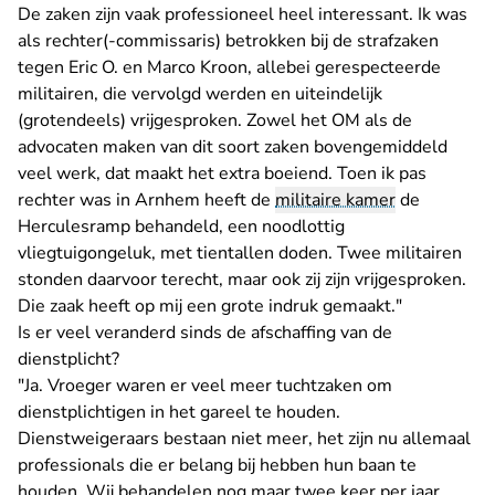
De zaken zijn vaak professioneel heel interessant. Ik was
als rechter(-commissaris) betrokken bij de strafzaken
tegen Eric O. en Marco Kroon, allebei gerespecteerde
militairen, die vervolgd werden en uiteindelijk
(grotendeels) vrijgesproken. Zowel het OM als de
advocaten maken van dit soort zaken bovengemiddeld
veel werk, dat maakt het extra boeiend. Toen ik pas
rechter was in Arnhem heeft de
militaire kamer
de
Herculesramp behandeld, een noodlottig
vliegtuigongeluk, met tientallen doden. Twee militairen
stonden daarvoor terecht, maar ook zij zijn vrijgesproken.
Die zaak heeft op mij een grote indruk gemaakt."
Is er veel veranderd sinds de afschaffing van de
dienstplicht?
"Ja. Vroeger waren er veel meer tuchtzaken om
dienstplichtigen in het gareel te houden.
Dienstweigeraars bestaan niet meer, het zijn nu allemaal
professionals die er belang bij hebben hun baan te
houden. Wij behandelen nog maar twee keer per jaar