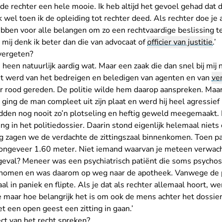
 de rechter een hele mooie. Ik heb altijd het gevoel gehad dat d
 wel toen ik de opleiding tot rechter deed. Als rechter doe je
ebben voor alle belangen om zo een rechtvaardige beslissing 
 mij denk ik beter dan die van advocaat of
officier van justitie
.’
 vergeten?
en heen natuurlijk aardig wat. Maar een zaak die dan snel bij mij
t werd van het bedreigen en beledigen van agenten en van
ve
r rood gereden. De politie wilde hem daarop aanspreken. Maar
ging de man compleet uit zijn plaat en werd hij heel agressief 
dden nog nooit zo’n plotseling en heftig geweld meegemaakt. Di
ing in het politiedossier. Daarin stond eigenlijk helemaal niets
ing zagen we de verdachte de zittingszaal binnenkomen. Toen p
ongeveer 1.60 meter. Niet iemand waarvan je meteen verwacht 
eval? Meneer was een psychiatrisch patiënt die soms psychose
genomen en was daarom op weg naar de apotheek. Vanwege de p
aal in paniek en flipte. Als je dat als rechter allemaal hoort, w
 je maar hoe belangrijk het is om ook de mens achter het dossier
t een open geest een zitting in gaan.’
ct van het recht spreken?