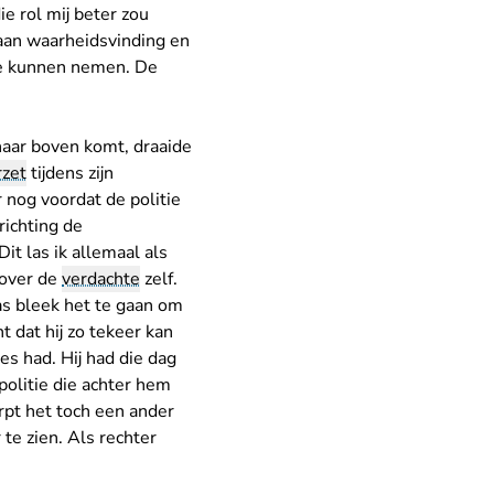
ie rol mij beter zou
 aan waarheidsvinding en
te kunnen nemen. De
 naar boven komt, draaide
rzet
tijdens zijn
 nog voordat de politie
richting de
t las ik allemaal als
 over de
verdachte
zelf.
as bleek het te gaan om
dat hij zo tekeer kan
s had. Hij had die dag
olitie die achter hem
erpt het toch een ander
 te zien. Als rechter