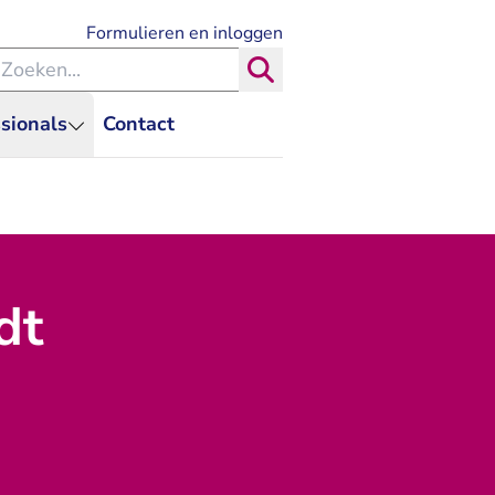
- U verlaat Rechtspraak.nl
Formulieren en inloggen
eken binnen de Rechtspraak
Zoeken
sionals
Contact
dt