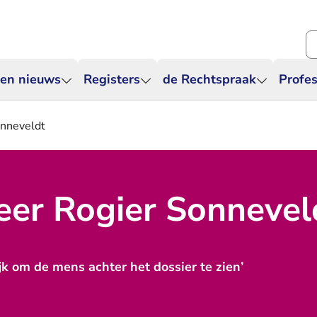
Zo
 en nieuws
Registers
de Rechtspraak
Profes
nneveldt
er Rogier Sonnevel
ijk om de mens achter het dossier te zien’