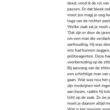
deed, vond ik de rol van
passen. En dat bleek ook
moet (en mag) je oog h
toga van de rechter past
Welke zaak zal je nooit
‘Dat zijn er door de jar
om een man die verdach
aanhouding. Hij was doo
iets had kunnen zeggen, 
politieagenten. Deze ha
voorbereiding op de zitt
Bij aanvang van de zitt
een schichtige man van 
gaan. Wat was nou het g
zijn medicijnen niet in
aan kwam, raakte hij tot
licht op de zaak. Zo zie
moet je daarom altijd me
Wat is het mooiste aspe