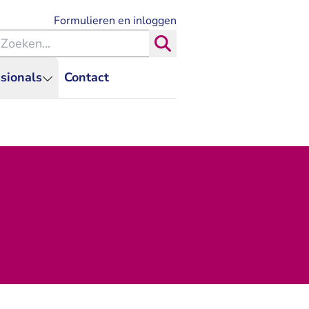
- U verlaat Rechtspraak.nl
Formulieren en inloggen
eken binnen de Rechtspraak
Zoeken
sionals
Contact