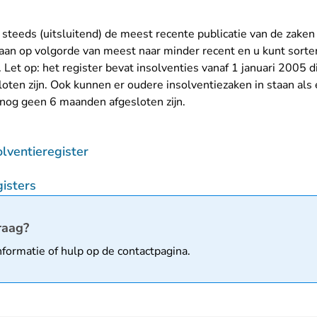
t u steeds (uitsluitend) de meest recente publicatie van de zaken
taan op volgorde van meest naar minder recent en u kunt sorte
et op: het register bevat insolventies vanaf 1 januari 2005 di
ten zijn. Ook kunnen er oudere insolventiezaken in staan als 
e nog geen 6 maanden afgesloten zijn.
- U verlaat Rechtspraak.nl
olventieregister
gisters
matie
raag?
nformatie of hulp op de
contactpagina
.