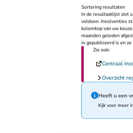
Sortering resultaten
In de resultaatlijst zie
voldoen. Insolventies s
kolomkop van uw keuze. L
maanden geleden afgeslo
in gepubliceerd is en z
Zie ook:
Centraal ins
Overzicht re
Hint van type infor
Heeft u een v
Kijk voor meer i