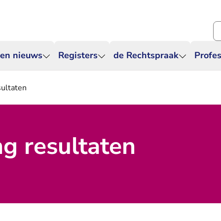
Zo
 en nieuws
Registers
de Rechtspraak
Profes
sultaten
ng resultaten