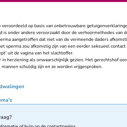
e veroordeeld op basis van onbetrouwbare getuigenverklaring
 is onder andere veroorzaakt door de verhoormethodes van de
sperma aangetroffen dat niet van de vermeende daders afkomsti
het sperma zou afkomstig zijn van een eerder seksueel contact 
ept’ uit de vagina van het slachtoffer.
 in herziening als onwaarschijnlijk gezien. Het gerechtshof oor
2 mannen schuldig zijn en ze worden vrijgesproken.
 dwalingen
ema's
matie
raag?
nformatie of hulp op de
contactpagina
.