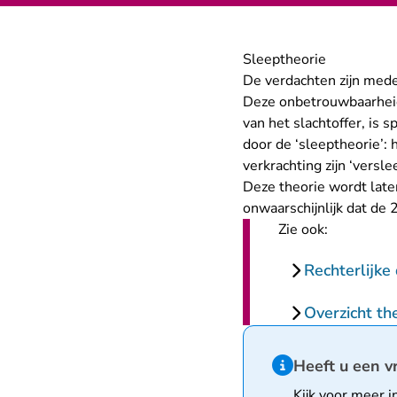
Sleeptheorie
De verdachten zijn med
Deze onbetrouwbaarheid
van het slachtoffer, is 
door de ‘sleeptheorie’: 
verkrachting zijn ‘versle
Deze theorie wordt later
onwaarschijnlijk dat de 
Zie ook:
Rechterlijke
Overzicht th
Hint van type infor
Heeft u een v
Kijk voor meer i