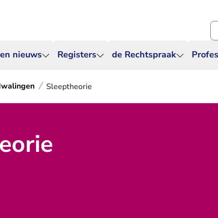
Zo
 en nieuws
Registers
de Rechtspraak
Profes
 dwalingen
Sleeptheorie
eorie