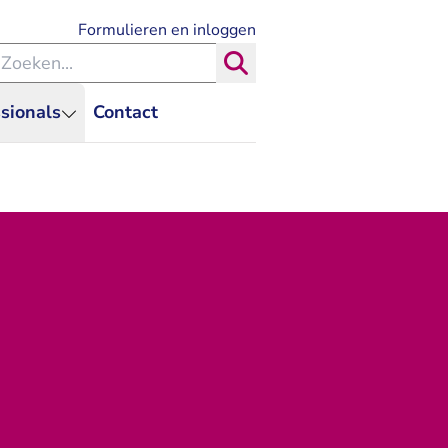
- U verlaat Rechtspraak.nl
Formulieren en inloggen
eken binnen de Rechtspraak
Zoeken
sionals
Contact