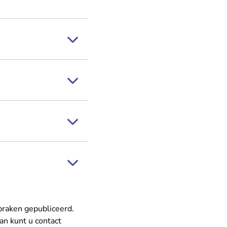
- U verlaat Rechtspraak.nl
praken
gepubliceerd.
Dan kunt u
contact