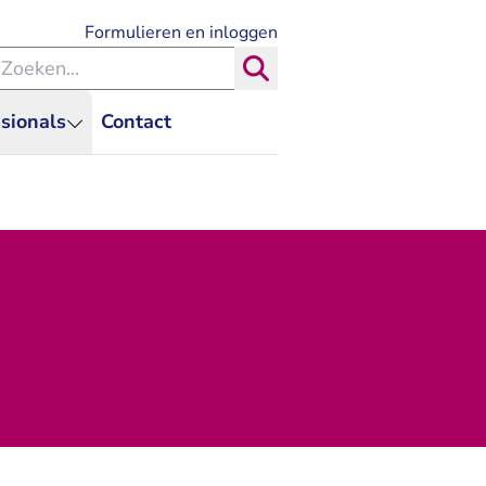
- U verlaat Rechtspraak.nl
Formulieren en inloggen
eken binnen de Rechtspraak
Zoeken
sionals
Contact