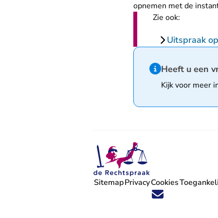
opnemen met de instant
Zie ook:
Uitspraak o
Hint van type infor
Heeft u een v
Kijk voor meer i
Sitemap
Privacy
Cookies
Toegankeli
Volg ons op X (Twitter) - U verlaat
Volg ons op Facebook - U verlaa
Volg ons op Instagram - U ve
Volg ons op Youtube - U 
Volg ons op LinkedIn -
'Blijf op de hoogte