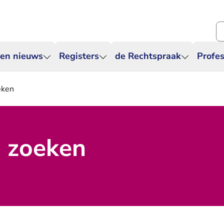
Zo
 en nieuws
Registers
de Rechtspraak
Profes
eken
j zoeken