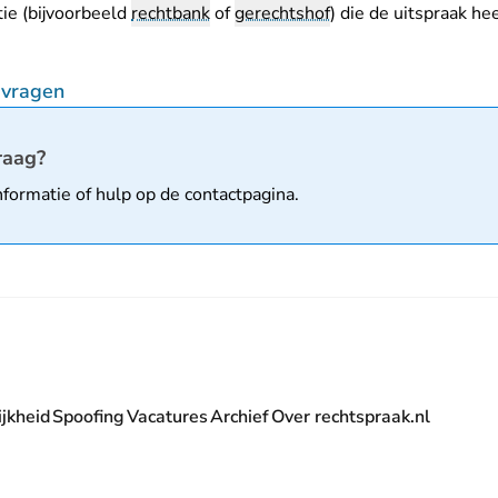
ie (bijvoorbeeld
rechtbank
of
gerechtshof
) die de uitspraak he
pvragen
matie
raag?
nformatie of hulp op de
contactpagina
.
jkheid
Spoofing
Vacatures
Archief
Over rechtspraak.nl
- U verlaat Rechtspraak.nl
 Rechtspraak.nl
t Rechtspraak.nl
rlaat Rechtspraak.nl
verlaat Rechtspraak.nl
 U verlaat Rechtspraak.nl
' nieuwsbrief - U verlaat Rechtspraak.nl