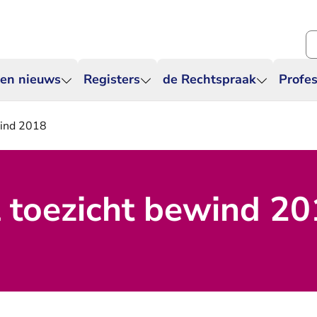
Zo
 en nieuws
Registers
de Rechtspraak
Profes
wind 2018
l toezicht bewind 2