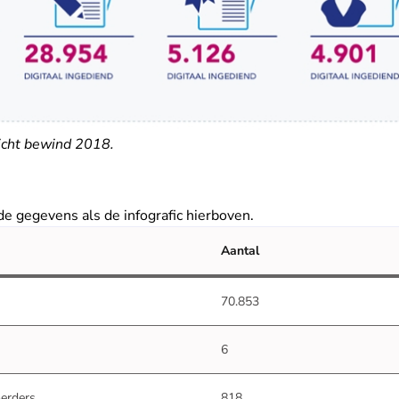
zicht bewind 2018.
de gegevens als de infografic hierboven.
Aantal
70.853
6
erders
818