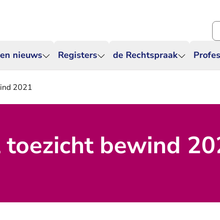
Zo
 en nieuws
Registers
de Rechtspraak
Profes
wind 2021
l toezicht bewind 2