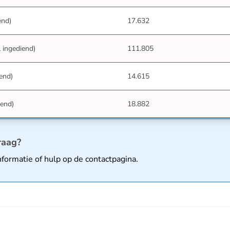
end)
17.632
 ingediend)
111.805
iend)
14.615
iend)
18.882
matie
raag?
nformatie of hulp op de
contactpagina
.