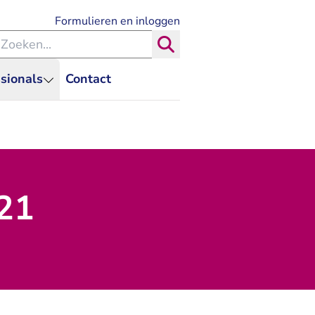
- U verlaat Rechtspraak.nl
Formulieren en inloggen
eken binnen de Rechtspraak
Zoeken
sionals
Contact
021