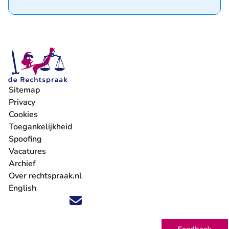
Sitemap
Privacy
Cookies
Toegankelijkheid
Spoofing
Vacatures
- U verlaat Rechtspraak.nl
Archief
Over rechtspraak.nl
English
Volg ons op X (Twitter) - U verlaat Rechtspraak.nl
Volg ons op Facebook - U verlaat Rechtspraak.nl
Volg ons op Instagram - U verlaat Rechtspraak.nl
Volg ons op Youtube - U verlaat Rechtspraak.nl
Volg ons op LinkedIn - U verlaat Rechtspraak.n
'Blijf op de hoogte' nieuwsbrief - U verlaat