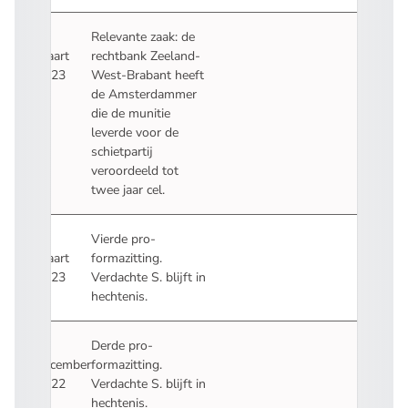
24
Relevante zaak: de
maart
rechtbank Zeeland-
2023
West-Brabant heeft
de Amsterdammer
die de munitie
leverde voor de
schietpartij
veroordeeld tot
twee jaar cel.
15
Vierde pro-
maart
formazitting.
2023
Verdachte S. blijft in
hechtenis.
20
Derde pro-
december
formazitting.
2022
Verdachte S. blijft in
hechtenis.