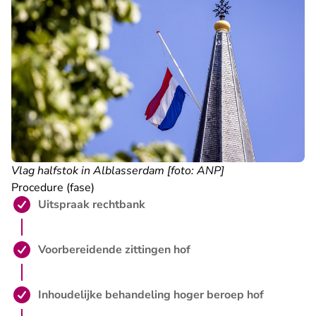
Vlag halfstok in Alblasserdam [foto: ANP]
Procedure (fase)
Stap 1 is voltooid:
Uitspraak rechtbank
Stap 2 is voltooid:
Voorbereidende zittingen hof
Stap 3 is voltooid:
Inhoudelijke behandeling hoger beroep hof