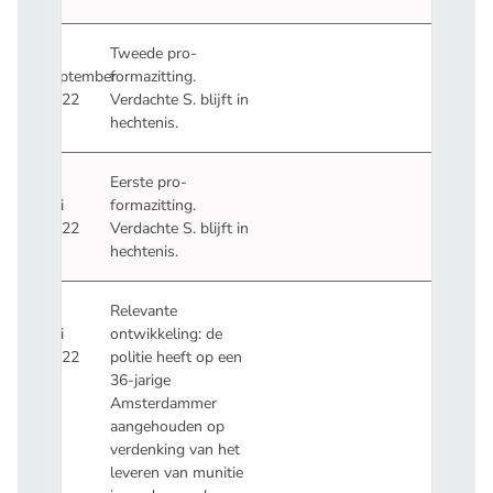
28
Tweede pro-
september
formazitting.
2022
Verdachte S. blijft in
hechtenis.
8
Eerste pro-
juli
formazitting.
2022
Verdachte S. blijft in
hechtenis.
7
Relevante
juli
ontwikkeling: de
2022
politie heeft op een
36-jarige
Amsterdammer
aangehouden op
verdenking van het
leveren van munitie