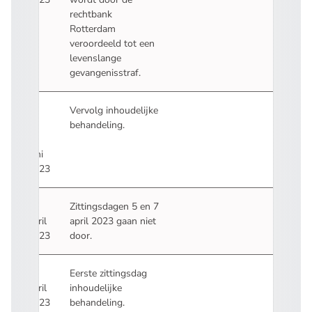
rechtbank
Rotterdam
veroordeeld tot een
levenslange
gevangenisstraf
.
12
Vervolg inhoudelijke
en
behandeling.
13
juni
2023
4
Zittingsdagen 5 en 7
april
april 2023
gaan niet
2023
door
.
3
Eerste zittingsdag
april
inhoudelijke
2023
behandeling.