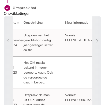
Stap 4 is voltooid:
Uitspraak hof
Ontwikkelingen
Datum
Omschrijving
Meer informatie
17
Uitspraak van het
Vonnis:
december
gerechtshof:
dertig
ECLI:NL:GHDHA:2024:237
- U verlaat Rechtspraak.nl
2024
jaar gevangenisstraf
en tbs
.
21
Het OM maakt
juli
bekend
in hoger
- U verlaat Rechtspraak.nl
2023
beroep te gaan
. Ook
de veroordeelde
gaat in beroep.
14
Uitspraak: de man
Vonnis:
juli
uit Oud-Alblas
ECLI:NL:RBROT:2023:6164
- U verlaat Rechtspraak.nl
2023
wordt
door de