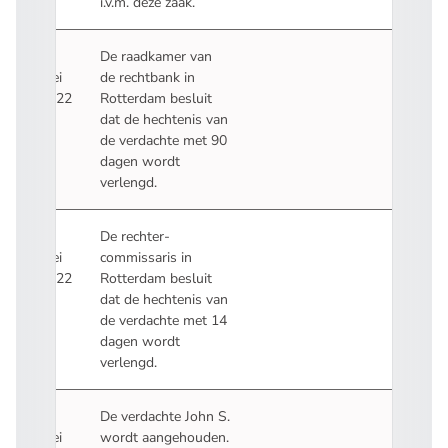
i.v.m. deze zaak.
19
De raadkamer van
mei
de rechtbank in
2022
Rotterdam besluit
dat de hechtenis van
de verdachte met 90
dagen wordt
verlengd.
9
De rechter-
mei
commissaris in
2022
Rotterdam besluit
dat de hechtenis van
de verdachte met 14
dagen wordt
verlengd.
6
De verdachte John S.
mei
wordt aangehouden.