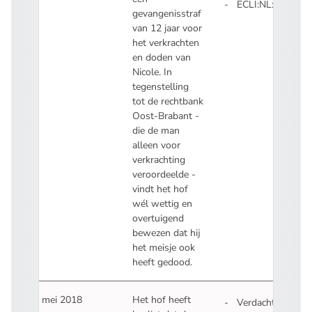
ECLI:NL:GHSHE:
gevangenisstraf
- U verlaat Recht
van 12 jaar voor
het verkrachten
en doden van
Nicole. In
tegenstelling
tot de rechtbank
Oost-Brabant -
die de man
alleen voor
verkrachting
veroordeelde -
vindt het hof
wél wettig en
overtuigend
bewezen dat hij
het meisje ook
heeft gedood.
18 mei 2018
Het hof heeft
Verdachte in