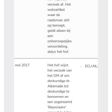
verzoek af. Het
wetsartikel
waar de
raadsman zich
op beroept,
geldt alleen bij
een
onherroepelijke
veroordeling,
aldus het hof.
30 mei 2017
Het hof wijst
ECLI:NL:GHSHE:
het verzoek van
- U verlaat Recht
het OM af om
deskundige dr.
Alkemade tot
deskundige te
benoemen en
een zogenoemd
'Bayesiaans'