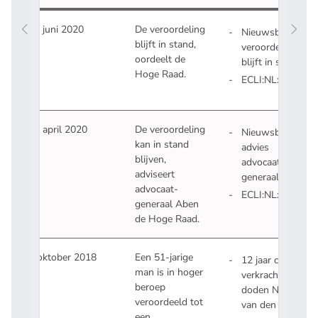
16 juni 2020
De veroordeling
Nieuwsbericht:
blijft in stand,
veroordeling
oordeelt de
- U 
blijft in stand
Hoge Raad.
ECLI:NL:HR:2020
- U verlaat Recht
21 april 2020
De veroordeling
Nieuwsbericht:
kan in stand
advies
blijven,
advocaat-
adviseert
- U verla
generaal
advocaat-
ECLI:NL:PHR:202
generaal Aben
- U verlaat Recht
de Hoge Raad.
9 oktober 2018
Een 51-jarige
12 jaar cel voor
man is in hoger
verkrachting en
beroep
doden Nicole
veroordeeld tot
van den Hurk
een