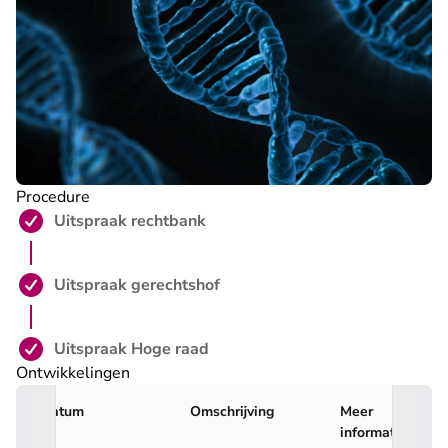
Procedure
Stap 1 is voltooid:
Uitspraak rechtbank
Stap 2 is voltooid:
Uitspraak gerechtshof
Stap 3 is voltooid:
Uitspraak Hoge raad
Ontwikkelingen
Datum
Omschrijving
Meer
informatie