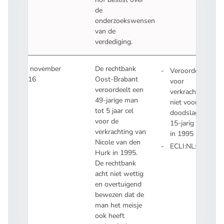
de
onderzoekswensen
van de
verdediging.
21 november
De rechtbank
Veroordeling
2016
Oost-Brabant
voor
veroordeelt een
verkrachting,
49-jarige man
niet voor
tot 5 jaar cel
doodslag van
voor de
15-jarig meisje
verkrachting van
in 1995
Nicole van den
ECLI:NL:RBOBR:
Hurk in 1995.
- U verlaat Recht
De rechtbank
acht niet wettig
en overtuigend
bewezen dat de
man het meisje
ook heeft