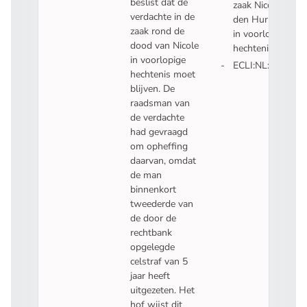
beslist dat de
zaak Nicole van
verdachte in de
den Hurk blijft
zaak rond de
in voorlopige
dood van Nicole
hechtenis
in voorlopige
ECLI:NL:GHSHE:
hechtenis moet
- U verlaat Recht
blijven. De
raadsman van
de verdachte
had gevraagd
om opheffing
daarvan, omdat
de man
binnenkort
tweederde van
de door de
rechtbank
opgelegde
celstraf van 5
jaar heeft
uitgezeten. Het
hof wijst dit