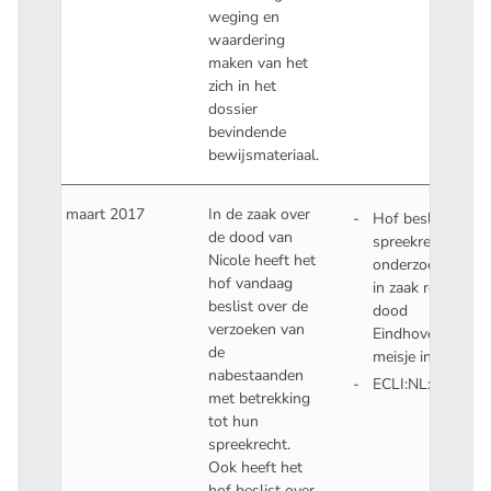
weging en
waardering
maken van het
zich in het
dossier
bevindende
bewijsmateriaal.
31 maart 2017
In de zaak over
Hof beslist over
de dood van
spreekrecht en
Nicole heeft het
onderzoekswens
hof vandaag
in zaak rond
beslist over de
dood
verzoeken van
Eindhovens
de
meisje in 1995
nabestaanden
ECLI:NL:GHSHE:
met betrekking
- U verlaat Recht
tot hun
spreekrecht.
Ook heeft het
hof beslist over