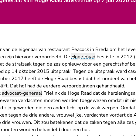
generaal van Hoge Raad adviseerde op 7 juli 2026 da
van de eigenaar van restaurant Peacock in Breda om het leve
ten zijn hiervoor veroordeeld. De
Hoge Raad
besliste in 2012 
dat de strafzaak tegen de zes opnieuw door een gerechtshof 
d op 14 oktober 2015 uitspraak. Tegen de uitspraak werd cassa
ber 2017 heeft de Hoge Raad beslist dat het oordeel van het
lijft. Dat hof had de eerdere veroordelingen gehandhaafd.
t
advocaat-generaal
Frielink de Hoge Raad dat de herzieningsa
e gewezen verdachten moeten worden toegewezen omdat uit n
 zijn geworden die een ander licht op de zaak werpen. Omda
aken tegen de drie andere, vrouwelijke, verdachten vordert de
 drie vrouwen. Dit zou betekenen dat de zaken tegen alle ze
 moeten worden behandeld door een hof.