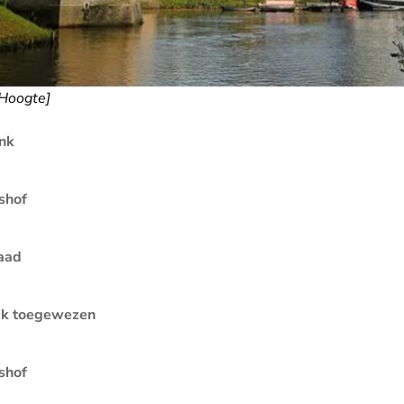
 Hoogte]
nk
shof
aad
ek toegewezen
shof