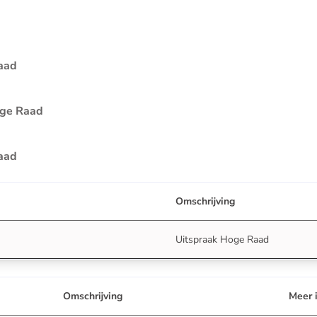
aad
oge Raad
in uitvoering:
aad
Omschrijving
Uitspraak Hoge Raad
Omschrijving
Meer 