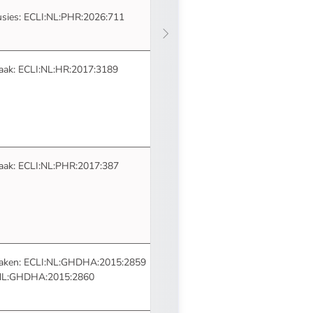
- U verlaat Rechtspraak.nl
usies:
ECLI:NL:PHR:2026:711
- U verlaat Rechtspraak.nl
aak:
ECLI:NL:HR:2017:3189
- U verlaat Rechtspraak.nl
aak:
ECLI:NL:PHR:2017:387
- U verlaat Rechtspraak.nl
raken:
ECLI:NL:GHDHA:2015:2859
- U verlaat Rechtspraak.nl
NL:GHDHA:2015:2860