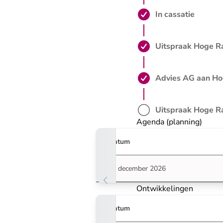
Stap 6 is voltooid:
In cassatie
Stap 7 is voltooid:
Uitspraak Hoge R
Stap 8 is voltooid:
Advies AG aan H
Stap 9 is nog niet 
Uitspraak Hoge R
Agenda (planning)
Datum
15 december 2026
Ontwikkelingen
Datum