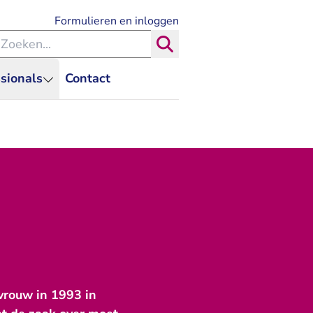
- U verlaat Rechtspraak.nl
Formulieren en inloggen
eken binnen de Rechtspraak
Zoeken
sionals
Contact
vrouw in 1993 in