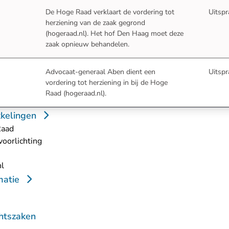
De Hoge Raad verklaart
de vordering tot
Uitspr
herziening van de zaak gegrond
- U verlaat Rechtspraak.nl
(hogeraad.nl)
. Het hof Den Haag moet deze
zaak opnieuw behandelen.
Advocaat-generaal Aben
dient een
Uitspr
vordering tot herziening in bij de Hoge
- U verlaat Rechtspraak.nl
Raad (hogeraad.nl)
.
kkelingen
Raad
oorlichting
- U verlaat Rechtspraak.nl
nl
matie
htszaken