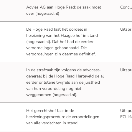
Advies AG aan Hoge Raad:
de zaak moet
Concl
- U verlaat Rechtspraak.nl
over (hogeraad.nl)
De Hoge Raad
laat het oordeel in
Uitspr
herziening van het Haagse hof in stand
- U verlaat Rechtspraak.nl
(hogeraad.nl)
. Dat hof had de eerdere
veroordelingen gehandhaafd. Die
veroordelingen zijn daarmee definitief.
In de strafzaak zijn volgens de advocaat-
Uitspr
generaal bij de Hoge Raad Harteveld
de al
eerder ontstane twijfels aan de juistheid
van hun veroordeling nog niet
- U verlaat Rechtspraak.nl
weggenomen (hogeraad.nl)
.
Het gerechtshof laat in de
Uitsp
herzieningsprocedure
de veroordelingen
ECLI:
van alle verdachten in stand
.