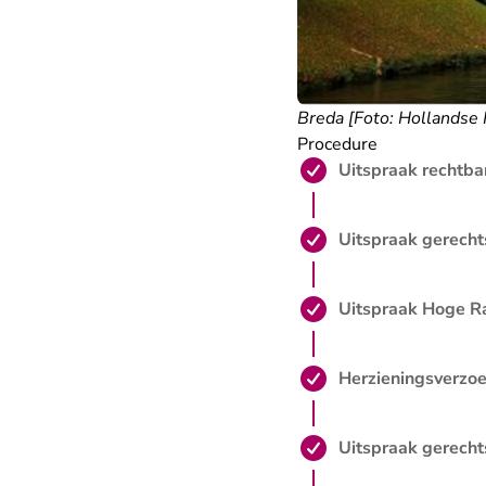
Breda [Foto: Hollandse
Procedure
Stap 1 is voltooid:
Uitspraak rechtba
Stap 2 is voltooid:
Uitspraak gerecht
Stap 3 is voltooid:
Uitspraak Hoge R
Stap 4 is voltooid:
Herzieningsverzo
Stap 5 is voltooid:
Uitspraak gerecht