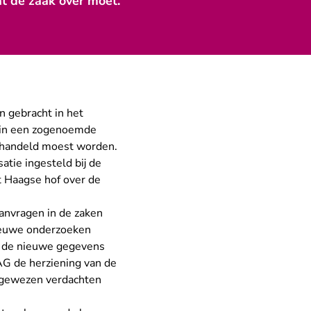
t de zaak over moet.
n gebracht in het
(in een zogenoemde
behandeld moest worden.
tie ingesteld bij de
 Haagse hof over de
anvragen in de zaken
ieuwe onderzoeken
t de nieuwe gegevens
 AG de herziening van de
s gewezen verdachten