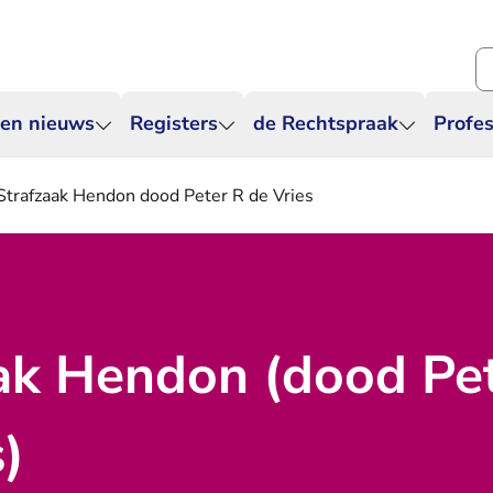
Zo
 en nieuws
Registers
de Rechtspraak
Profes
Strafzaak Hendon dood Peter R de Vries
ak Hendon (dood Pet
s)