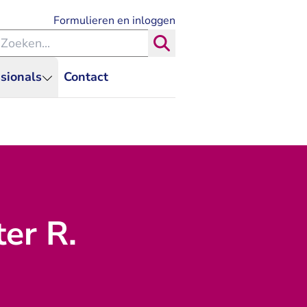
- U verlaat Rechtspraak.nl
Formulieren en inloggen
eken binnen de Rechtspraak
Zoeken
sionals
Contact
er R.