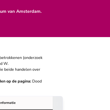
ntrum van Amsterdam.
e betrokkenen (onderzoek
ad W.
ie beide handelen over
nden op de pagina:
Dood
informatie