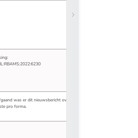
sing:
- U verlaat Rechtspraak.nl
NL:RBAMS:2022:6230
fgaand was er
dit nieuwsbericht over
ste pro forma
.