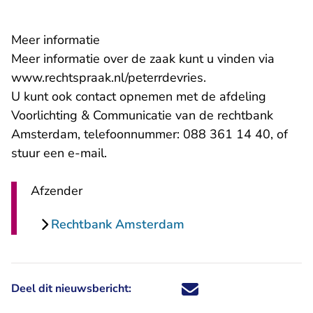
Meer informatie
Meer informatie over de zaak kunt u vinden via
www.rechtspraak.nl/peterrdevries
.
U kunt ook contact opnemen met de afdeling
Voorlichting & Communicatie van de rechtbank
Amsterdam, telefoonnummer: 088 361 14 40, of
- U verlaat Rechtspraak.nl
stuur een
e-mail
.
Afzender
Rechtbank Amsterdam
Deel dit nieuwsbericht:
Deel dit nieuwsbericht via X - U 
Deel dit nieuwsbericht via Fa
Deel dit nieuwsbericht via
Deel dit nieuwsbericht