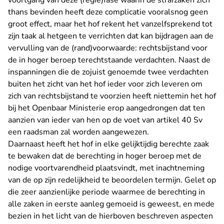
voortgang van deze (regie)fase waarin de strafzaken zich
thans bevinden heeft deze complicatie vooralsnog geen
groot effect, maar het hof rekent het vanzelfsprekend tot
zijn taak al hetgeen te verrichten dat kan bijdragen aan de
vervulling van de (rand)voorwaarde: rechtsbijstand voor
de in hoger beroep terechtstaande verdachten. Naast de
inspanningen die de zojuist genoemde twee verdachten
buiten het zicht van het hof ieder voor zich leveren om
zich van rechtsbijstand te voorzien heeft niettemin het hof
bij het Openbaar Ministerie erop aangedrongen dat ten
aanzien van ieder van hen op de voet van artikel 40 Sv
een raadsman zal worden aangewezen.
Daarnaast heeft het hof in elke gelijktijdig berechte zaak
te bewaken dat de berechting in hoger beroep met de
nodige voortvarendheid plaatsvindt, met inachtneming
van de op zijn redelijkheid te beoordelen termijn. Gelet op
die zeer aanzienlijke periode waarmee de berechting in
alle zaken in eerste aanleg gemoeid is geweest, en mede
bezien in het licht van de hierboven beschreven aspecten