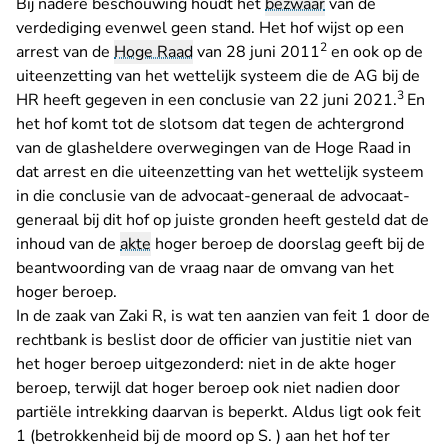
Bij nadere beschouwing houdt het
bezwaar
van de
verdediging evenwel geen stand. Het hof wijst op een
2
arrest van de
Hoge Raad
van 28 juni 2011
en ook op de
uiteenzetting van het wettelijk systeem die de AG bij de
3
HR heeft gegeven in een conclusie van 22 juni 2021.
En
het hof komt tot de slotsom dat tegen de achtergrond
van de glasheldere overwegingen van de Hoge Raad in
dat arrest en die uiteenzetting van het wettelijk systeem
in die conclusie van de advocaat-generaal de advocaat-
generaal bij dit hof op juiste gronden heeft gesteld dat de
inhoud van de
akte
hoger beroep de doorslag geeft bij de
beantwoording van de vraag naar de omvang van het
hoger beroep.
In de zaak van Zaki R, is wat ten aanzien van feit 1 door de
rechtbank is beslist door de officier van justitie niet van
het hoger beroep uitgezonderd: niet in de akte hoger
beroep, terwijl dat hoger beroep ook niet nadien door
partiële intrekking daarvan is beperkt. Aldus ligt ook feit
1 (betrokkenheid bij de moord op S. ) aan het hof ter