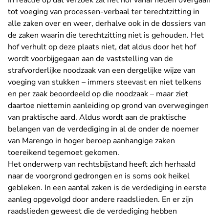
In reactie op dat verzoek zal het hof vanaf heden overgaan
tot voeging van processen-verbaal ter terechtzitting in
alle zaken over en weer, derhalve ook in de dossiers van
de zaken waarin die terechtzitting niet is gehouden. Het
hof verhult op deze plaats niet, dat aldus door het hof
wordt voorbijgegaan aan de vaststelling van de
strafvorderlijke noodzaak van een dergelijke wijze van
voeging van stukken – immers steevast en niet telkens
en per zaak beoordeeld op die noodzaak – maar ziet
daartoe niettemin aanleiding op grond van overwegingen
van praktische aard. Aldus wordt aan de praktische
belangen van de verdediging in al de onder de noemer
van Marengo in hoger beroep aanhangige zaken
toereikend tegemoet gekomen.
Het onderwerp van rechtsbijstand heeft zich herhaald
naar de voorgrond gedrongen en is soms ook heikel
gebleken. In een aantal zaken is de verdediging in eerste
aanleg opgevolgd door andere raadslieden. En er zijn
raadslieden geweest die de verdediging hebben