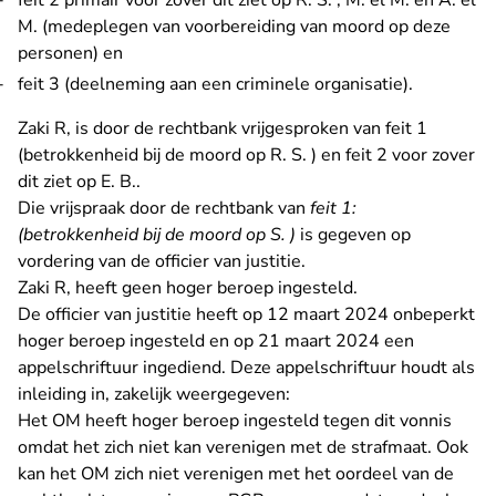
feit 2 primair voor zover dit ziet op R. S. , M. el M. en A. el
M. (medeplegen van voorbereiding van moord op deze
personen) en
feit 3 (deelneming aan een criminele organisatie).
Zaki R, is door de rechtbank vrijgesproken van feit 1
(betrokkenheid bij de moord op R. S. ) en feit 2 voor zover
dit ziet op E. B..
Die vrijspraak door de rechtbank van
feit 1:
(betrokkenheid bij de moord op S. )
is gegeven op
vordering van de officier van justitie.
Zaki R, heeft geen hoger beroep ingesteld.
De officier van justitie heeft op 12 maart 2024 onbeperkt
hoger beroep ingesteld en op 21 maart 2024 een
appelschriftuur ingediend. Deze appelschriftuur houdt als
inleiding in, zakelijk weergegeven:
Het OM heeft hoger beroep ingesteld tegen dit vonnis
omdat het zich niet kan verenigen met de strafmaat. Ook
kan het OM zich niet verenigen met het oordeel van de