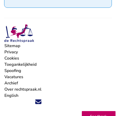
Sitemap
Privacy
Cookies
Toegankelijkheid
Spoofing
Vacatures
- U verlaat Rechtspraak.nl
Archief
Over rechtspraak.nl
English
Volg ons op X (Twitter) - U verlaat Rechtspraak.nl
Volg ons op Facebook - U verlaat Rechtspraak.nl
Volg ons op Instagram - U verlaat Rechtspraak.nl
Volg ons op Youtube - U verlaat Rechtspraak.nl
Volg ons op LinkedIn - U verlaat Rechtspraak.n
'Blijf op de hoogte' nieuwsbrief - U verlaat