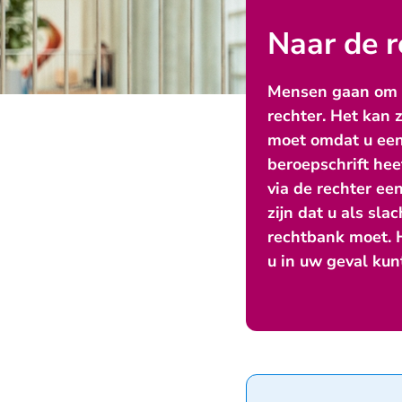
Naar de r
Mensen gaan om v
rechter. Het kan z
moet omdat u een 
beroepschrift hee
via de rechter ee
zijn dat u als sla
rechtbank moet. H
u in uw geval ku