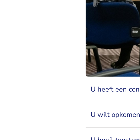
U heeft een conf
U wilt opkomen
U heeft toeste