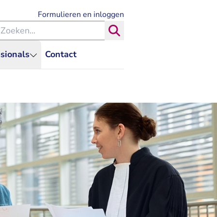
- U verlaat Rechtspraak.nl
Formulieren en inloggen
eken binnen de Rechtspraak
Zoeken
sionals
Contact