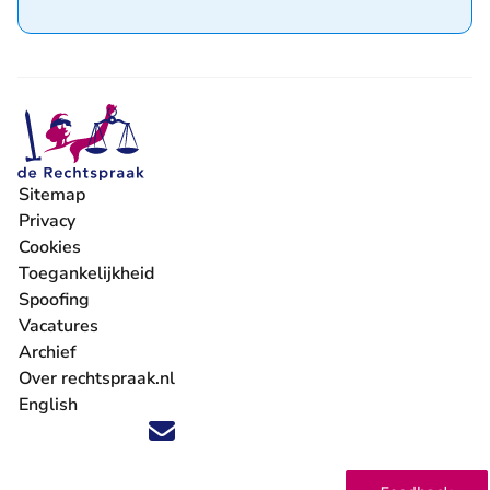
Sitemap
Privacy
Cookies
Toegankelijkheid
Spoofing
Vacatures
- U verlaat Rechtspraak.nl
Archief
Over rechtspraak.nl
English
Volg ons op X (Twitter) - U verlaat Rechtspraak.nl
Volg ons op Facebook - U verlaat Rechtspraak.nl
Volg ons op Instagram - U verlaat Rechtspraak.nl
Volg ons op Youtube - U verlaat Rechtspraak.nl
Volg ons op LinkedIn - U verlaat Rechtspraak.n
'Blijf op de hoogte' nieuwsbrief - U verlaat