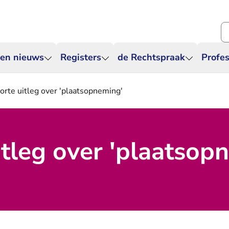
Zo
 en nieuws
Registers
de Rechtspraak
Profes
orte uitleg over 'plaatsopneming'
itleg over 'plaatsop