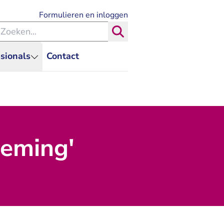
- U verlaat Rechtspraak.nl
Formulieren en inloggen
eken binnen de Rechtspraak
Zoeken
sionals
Contact
neming'