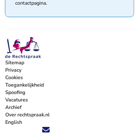
contactpagina
.
Sitemap
Privacy
Cookies
Toegankelijkheid
Spoofing
Vacatures
- U verlaat Rechtspraak.nl
Archief
Over rechtspraak.nl
English
Volg ons op X (Twitter) - U verlaat Rechtspraak.nl
Volg ons op Facebook - U verlaat Rechtspraak.nl
Volg ons op Instagram - U verlaat Rechtspraak.nl
Volg ons op Youtube - U verlaat Rechtspraak.nl
Volg ons op LinkedIn - U verlaat Rechtspraak.n
'Blijf op de hoogte' nieuwsbrief - U verlaat