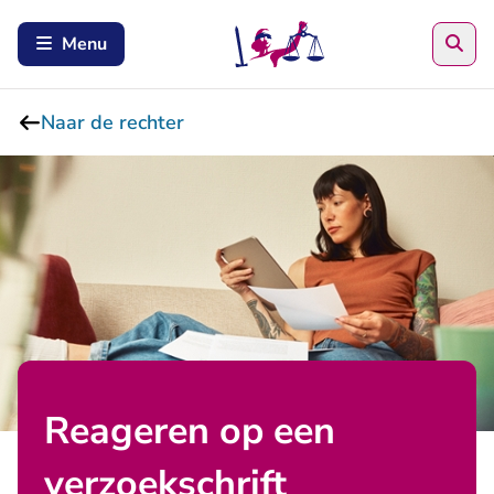
Zoe
Menu
Naar de rechter
Reageren op een
verzoekschrift