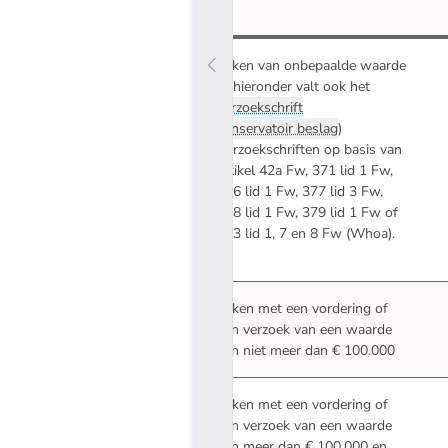
Zaken van onbepaalde waarde
3
(hieronder valt ook het
verzoekschrift
conservatoir beslag
)
Verzoekschriften op basis van
artikel 42a Fw, 371 lid 1 Fw,
376 lid 1 Fw, 377 lid 3 Fw,
378 lid 1 Fw, 379 lid 1 Fw of
383 lid 1, 7 en 8 Fw (Whoa).
Zaken met een vordering of
een verzoek van een waarde
van niet meer dan € 100.000
Zaken met een vordering of
een verzoek van een waarde
van meer dan € 100.000 en