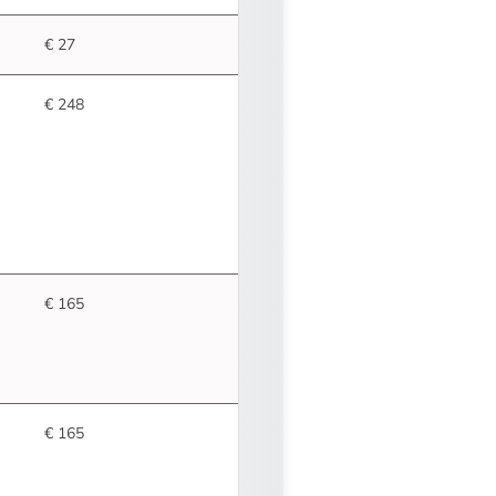
- U verlaat Rechtspraak.nl
€ 27
€ 248
€ 165
€ 165