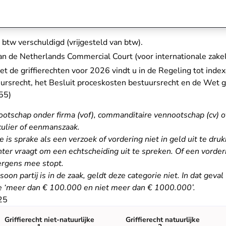
n btw verschuldigd (vrijgesteld van btw).
an de Netherlands Commercial Court (voor internationale zakel
met de griffierechten voor 2026 vindt u in de
Regeling tot index
srecht, het Besluit proceskosten bestuursrecht en de Wet gri
- U verlaat Rechtspraak.nl
55)
otschap onder firma (vof), commanditaire vennootschap (cv) o
culier of eenmanszaak.
is sprake als een verzoek of vordering niet in geld uit te druk
ter vraagt om een echtscheiding uit te spreken. Of een vorderi
 ergens mee stopt.
oon partij is in de zaak, geldt deze categorie niet. In dat geval
ie ‘meer dan € 100.000 en niet meer dan € 1000.000’.
025
Griffierecht niet-natuurlijke
Griffierecht natuurlijke