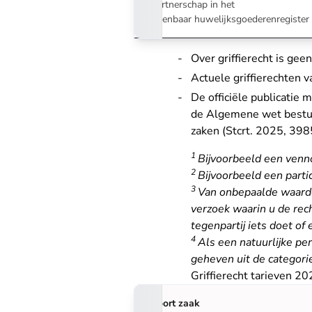
partnerschap in het
openbaar huwelijksgoederenregister
Over griffierecht is gee
Actuele griffierechten v
De officiële publicatie 
de Algemene wet bestuur
zaken (Stcrt. 2025, 398
1
Bijvoorbeeld een venno
2
Bijvoorbeeld een parti
3
Van onbepaalde waarde 
verzoek waarin u de rech
tegenpartij iets doet of
4
Als een natuurlijke pers
geheven uit de categor
Griffierecht tarieven 2
Soort zaak