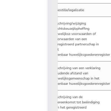
Apostille/legalisatie
Inschrijving/wijziging
(rechtskeuze)/opheffing
huwelijkse voorwaarden of
voorwaarden van een
geregistreerd partnerschap in
het
openbaar huwelijksgoederenregister
Inschrijving van een verklaring
houdende afstand van
huwelijksgemeenschap in het
openbaar huwelijksgoederenregister
Inschrijving van de
overeenkomst tot beëindiging
van het geregistreerd