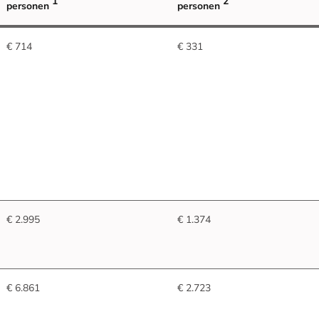
1
2
personen
personen
€ 714
€ 331
€ 2.995
€ 1.374
€ 6.861
€ 2.723