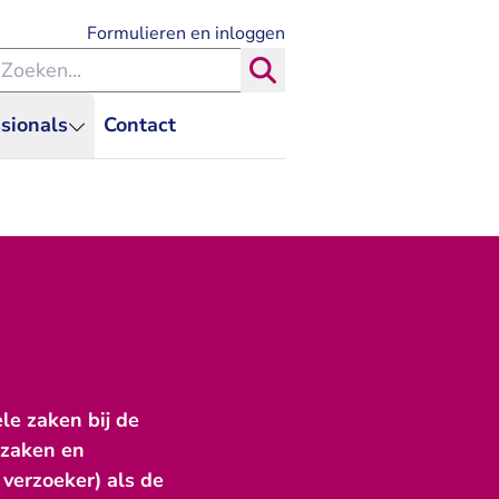
- U verlaat Rechtspraak.nl
Formulieren en inloggen
eken binnen de Rechtspraak
Zoeken
sionals
Contact
ele zaken bij de
ezaken en
 verzoeker) als de