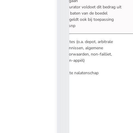
gegaan
* curator voldoet dit bedrag uit
de baten van de boedel
** geldt ook bij toepassing
Wsnp
Aktes (o.a. depot, arbitrale
vonnissen, algemene
voorwaarden, non-failliet,
non-appèl)
Akte nalatenschap