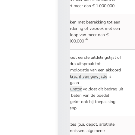
niet meer dan € 1.000.000
Zaken met betrekking tot een
vordering of verzoek met een
beloop van meer dan €
4
1.000.000
Depot eerste uitdelingslijst of
zodra uitspraak tot
homologatie van een akkoord
in
kracht van gewijsde
is
gegaan
*
curator
voldoet dit bedrag uit
de baten van de boedel
** geldt ook bij toepassing
Wsnp
Aktes (o.a. depot, arbitrale
vonnissen, algemene