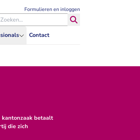
- U verlaat Rechtspraak.nl
Formulieren en inloggen
eken binnen de Rechtspraak
Zoeken
sionals
Contact
n kantonzaak betaalt
tij die zich