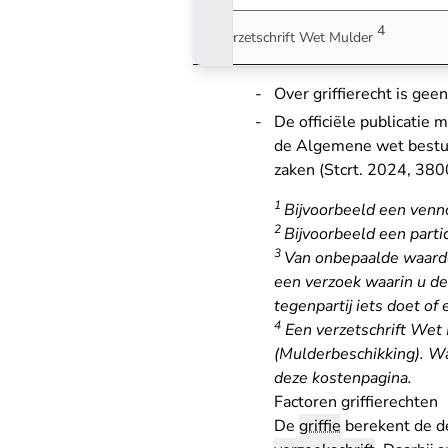
4
Verzetschrift Wet Mulder
Over griffierecht is gee
De officiële publicatie 
de Algemene wet bestuur
zaken (Stcrt. 2024, 380
1
Bijvoorbeeld een venno
2
Bijvoorbeeld een parti
3
Van onbepaalde waarde i
een verzoek waarin u de
tegenpartij iets doet of
4
Een verzetschrift Wet 
(Mulderbeschikking). Wa
deze kostenpagina
.
Factoren griffierechten
De
griffie
berekent de de