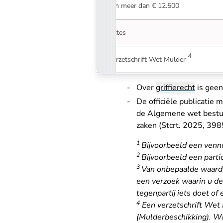
van meer dan € 12.500
Aktes
4
Verzetschrift Wet Mulder
Over
griffierecht
is geen
De officiële publicatie 
de Algemene wet bestuur
zaken (Stcrt. 2025, 398
1
Bijvoorbeeld een venno
2
Bijvoorbeeld een parti
3
Van onbepaalde waarde i
een verzoek waarin u de
tegenpartij iets doet of
4
Een verzetschrift Wet 
(Mulderbeschikking). Wa