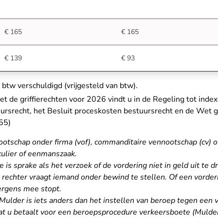
€ 165
€ 165
€ 139
€ 93
 btw verschuldigd (vrijgesteld van btw).
met de griffierechten voor 2026 vindt u in de
Regeling tot index
srecht, het Besluit proceskosten bestuursrecht en de Wet gri
- U verlaat Rechtspraak.nl
55)
otschap onder firma (vof), commanditaire vennootschap (cv) o
culier of eenmanszaak.
s sprake als het verzoek of de vordering niet in geld uit te d
 rechter vraagt iemand onder bewind te stellen. Of een vorderi
 ergens mee stopt.
Mulder is iets anders dan het instellen van beroep tegen een
t u betaalt voor een beroepsprocedure verkeersboete (Mulder