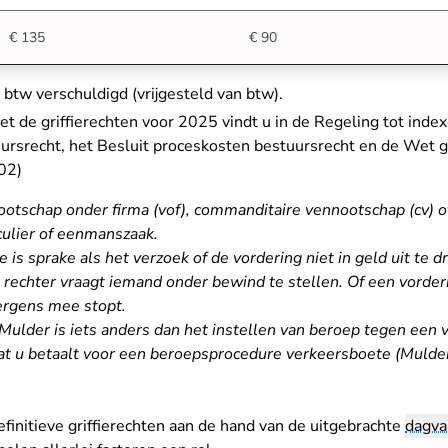
€ 135
€ 90
n btw verschuldigd (vrijgesteld van btw).
met de griffierechten voor 2025 vindt u in de
Regeling tot index
srecht, het Besluit proceskosten bestuursrecht en de Wet gri
- U verlaat Rechtspraak.nl
02)
otschap onder firma (vof), commanditaire vennootschap (cv) o
culier of eenmanszaak.
s sprake als het verzoek of de vordering niet in geld uit te d
 rechter vraagt iemand onder bewind te stellen. Of een vorderi
 ergens mee stopt.
Mulder is iets anders dan het instellen van beroep tegen een
t u betaalt voor een beroepsprocedure verkeersboete (Mulder
finitieve griffierechten aan de hand van de uitgebrachte
dagva