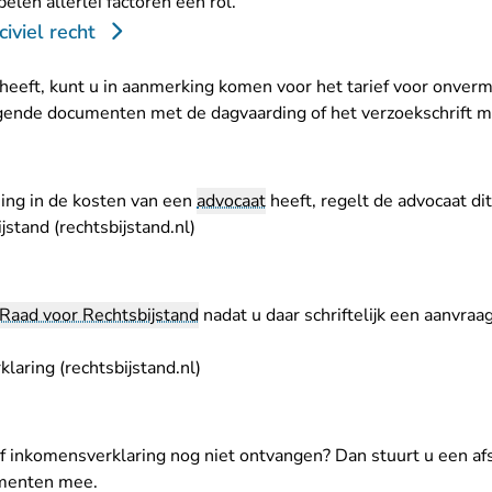
spelen allerlei factoren een rol.
civiel recht
heeft, kunt u in aanmerking komen voor het tarief voor onver
lgende documenten met de dagvaarding of het verzoekschrift m
ng in de kosten van een
advocaat
heeft, regelt de advocaat dit
- U verlaat Rechtspraak.nl
stand (rechtsbijstand.nl)
Raad voor Rechtsbijstand
nadat u daar schriftelijk een aanvra
- U verlaat Rechtspraak.nl
aring (rechtsbijstand.nl)
f inkomensverklaring nog niet ontvangen? Dan stuurt u een afs
umenten mee.