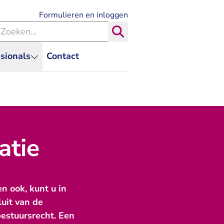
- U verlaat Rechtspraak.nl
Formulieren en inloggen
eken binnen de Rechtspraak
Zoeken
sionals
Contact
atie
n ook, kunt u in
luit van de
bestuursrecht. Een