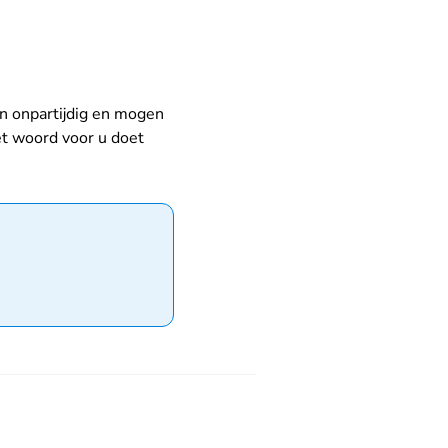
tspraak.nl
jn onpartijdig en mogen
et woord voor u doet