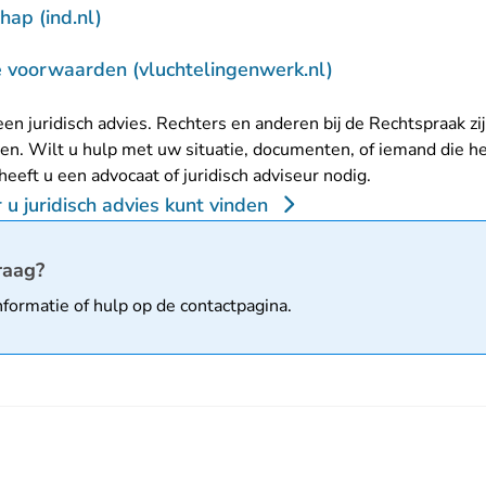
- U verlaat Rechtspraak.nl
ap (ind.nl)
- U verlaat Rech
e voorwaarden (vluchtelingenwerk.nl)
en juridisch advies. Rechters en anderen bij de Rechtspraak zi
n. Wilt u hulp met uw situatie, documenten, of iemand die h
 heeft u een advocaat of juridisch adviseur nodig.
u juridisch advies kunt vinden
matie
raag?
nformatie of hulp op de
contactpagina
.