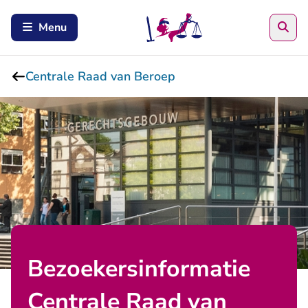
Zoe
Menu
Centrale Raad van Beroep
Bezoekersinformatie
Centrale Raad van