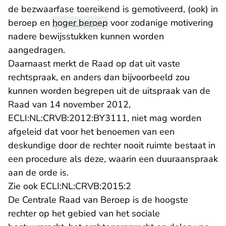
de bezwaarfase toereikend is gemotiveerd, (ook) in
beroep en
hoger beroep
voor zodanige motivering
nadere bewijsstukken kunnen worden
aangedragen.
Daarnaast merkt de Raad op dat uit vaste
rechtspraak, en anders dan bijvoorbeeld zou
kunnen worden begrepen uit de uitspraak van de
Raad van 14 november 2012,
- U verlaat Rechtspraak.
ECLI:NL:CRVB:2012:BY3111
, niet mag worden
afgeleid dat voor het benoemen van een
deskundige door de rechter nooit ruimte bestaat in
een procedure als deze, waarin een duuraanspraak
aan de orde is.
- U verlaat Rechtspraak
Zie ook
ECLI:NL:CRVB:2015:2
De Centrale Raad van Beroep is de hoogste
rechter op het gebied van het sociale