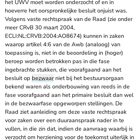
het UWV moet worden onderzocht of en in
hoeverre het oorspronkelijke besluit onjuist was.
Volgens vaste rechtspraak van de Raad (zie onder
meer CRvB 30 maart 2004,
- U verlaat Rechtspraak
ECLI:NL:CRVB:2004:AO8674
) kunnen in zaken
waarop artikel 4:6 van de Awb (analoog) van
toepassing is, niet in de beoordeling in (hoger)
beroep worden betrokken pas in die fase
ingebrachte stukken, die voorafgaand aan het
besluit op
bezwaar
niet bij het bestuursorgaan
bekend waren als onderbouwing van reeds in de
fase voorafgaand aan het primaire besluit dan wel
in de bezwaarfase opgeworpen stellingen. De
Raad ziet aanleiding om deze vaste rechtspraak
voor zaken over een duuraanspraak nader in te
vullen, in die zin dat, indien de aanvraag waarbij is
verzocht om herziening voor de toekomst uiterlijk in