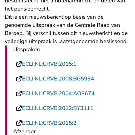
bestuursrecht, het ambtenarenrecht en delen van
het pensioenrecht.
Dit is een nieuwsbericht op basis van de
genoemde uitspraak van de Centrale Raad van
Beroep. Bij verschil tussen dit nieuwsbericht en de
volledige uitspraak is laatstgenoemde beslissend.
Uitspraken
- U verlaat Rechtspraak
ECLI:NL:CRVB:2015:1
- U verlaat Rech
ECLI:NL:CRVB:2008:BG5934
- U verlaat Rech
ECLI:NL:CRVB:2004:AO8674
- U verlaat Rech
ECLI:NL:CRVB:2012:BY3111
- U verlaat Rechtspraak
ECLI:NL:CRVB:2015:2
Afzender