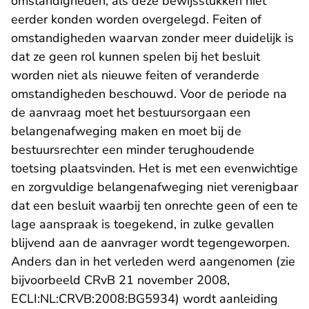
omstandigheden, als deze bewijsstukken niet
eerder konden worden overgelegd. Feiten of
omstandigheden waarvan zonder meer duidelijk is
dat ze geen rol kunnen spelen bij het besluit
worden niet als nieuwe feiten of veranderde
omstandigheden beschouwd. Voor de periode na
de aanvraag moet het bestuursorgaan een
belangenafweging maken en moet bij de
bestuursrechter een minder terughoudende
toetsing plaatsvinden. Het is met een evenwichtige
en zorgvuldige belangenafweging niet verenigbaar
dat een besluit waarbij ten onrechte geen of een te
lage aanspraak is toegekend, in zulke gevallen
blijvend aan de aanvrager wordt tegengeworpen.
Anders dan in het verleden werd aangenomen (zie
bijvoorbeeld CRvB 21 november 2008,
- U verlaat Rechtspraak
ECLI:NL:CRVB:2008:BG5934
) wordt aanleiding