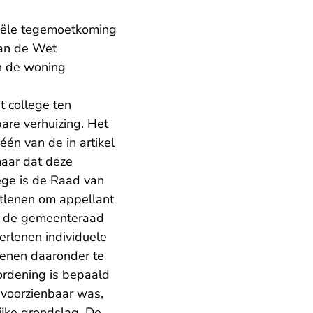
iële tegemoetkoming
van de Wet
n de woning
 college ten
are verhuizing. Het
één van de in artikel
maar dat deze
ege is de Raad van
tlenen om appellant
et de gemeenteraad
erlenen individuele
ienen daaronder te
rordening is bepaald
 voorzienbaar was,
ijke grondslag. De