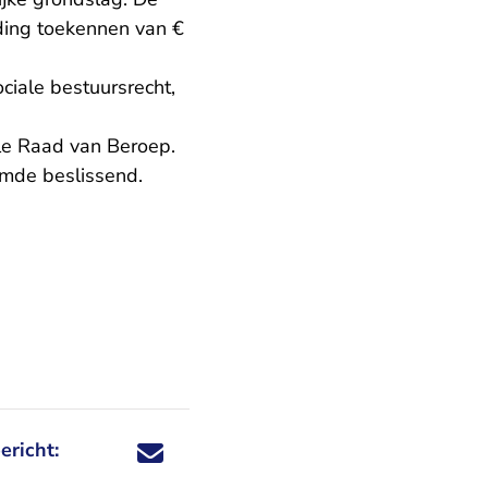
eding toekennen van €
ciale bestuursrecht,
le Raad van Beroep.
oemde beslissend.
ericht:
Deel dit nieuwsbericht via X - U verlaat Rechtspraa
Deel dit nieuwsbericht via Facebook - U verlaat
Deel dit nieuwsbericht via e-mail
Deel dit nieuwsbericht via LinkedIn - U v