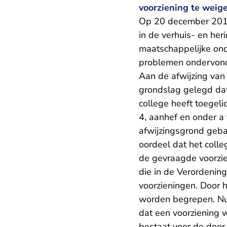
voorziening te weige
Op 20 december 201
in de verhuis- en he
maatschappelijke ond
problemen ondervond 
Aan de afwijzing van
grondslag gelegd dat 
college heeft toegeli
4, aanhef en onder a
afwijzingsgrond geba
oordeel dat het coll
de gevraagde voorzie
die in de Verordening
voorzieningen. Door 
worden begrepen. Nu n
dat een voorziening 
bestaat voor de door