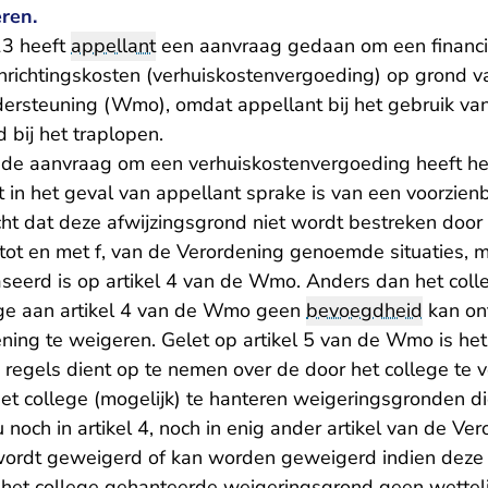
ren.
3 heeft
appellant
een aanvraag gedaan om een financ
rinrichtingskosten (verhuiskostenvergoeding) op grond 
ersteuning (Wmo), omdat appellant bij het gebruik va
bij het traplopen.
 de aanvraag om een verhuiskostenvergoeding heeft het
in het geval van appellant sprake is van een voorzienb
cht dat deze afwijzingsgrond niet wordt bestreken door 
 tot en met f, van de Verordening genoemde situaties, 
seerd is op artikel 4 van de Wmo. Anders dan het coll
ege aan artikel 4 van de Wmo geen
bevoegdheid
kan on
ning te weigeren. Gelet op artikel 5 van de Wmo is h
 regels dient op te nemen over de door het college te v
het college (mogelijk) te hanteren weigeringsgronden d
och in artikel 4, noch in enig ander artikel van de Ve
wordt geweigerd of kan worden geweigerd indien deze
 het college gehanteerde weigeringsgrond geen wettel