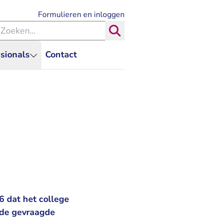
- U verlaat Rechtspraak.nl
Formulieren en inloggen
eken binnen de Rechtspraak
Zoeken
sionals
Contact
6 dat het college
 de gevraagde