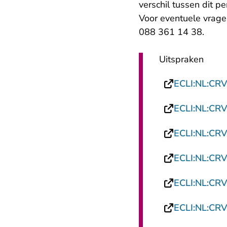
verschil tussen dit p
Voor eventuele vragen
088 361 14 38.
Uitspraken
ECLI:NL:CR
ECLI:NL:CR
ECLI:NL:CR
ECLI:NL:CR
ECLI:NL:CR
ECLI:NL:CR