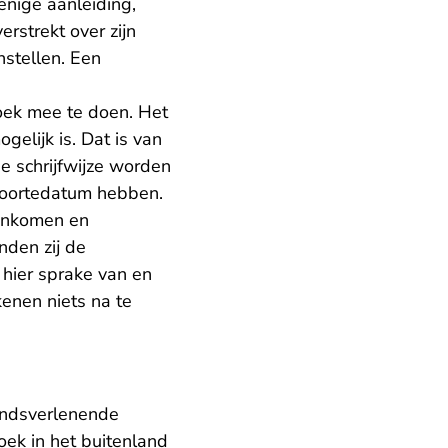
enige aanleiding,
erstrekt over zijn
nstellen. Een
oek mee te doen. Het
lijk is. Dat is van
e schrijfwijze worden
boortedatum hebben.
inkomen en
nden zij de
hier sprake van en
enen niets na te
andsverlenende
ek in het buitenland