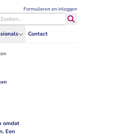
- U verlaat Rechtspraak.nl
Formulieren en inloggen
eken binnen de Rechtspraak
Zoeken
sionals
Contact
ken
ken
en omdat
n. Een