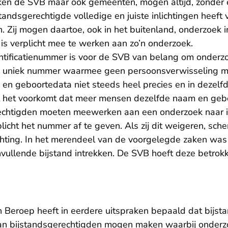
zaken de SVB maar ook gemeenten, mogen altijd, zonder 
tandsgerechtigde volledige en juiste inlichtingen heeft v
 Zij mogen daartoe, ook in het buitenland, onderzoek i
is verplicht mee te werken aan zo’n onderzoek.
ntificatienummer is voor de SVB van belang om onderz
 uniek nummer waarmee geen persoonsverwisseling moge
n geboortedata niet steeds heel precies en in dezelfd
 het voorkomt dat meer mensen dezelfde naam en ge
chtigden moeten meewerken aan een onderzoek naar 
plicht het nummer af te geven. Als zij dit weigeren, sche
ting. In het merendeel van de voorgelegde zaken was 
ullende bijstand intrekken. De SVB hoeft deze betrokk
n Beroep heeft
in eerdere uitspraken
bepaald dat bijst
 van bijstandsgerechtigden mogen maken waarbij onderzo