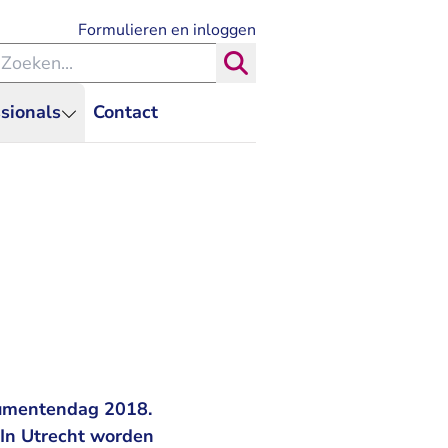
- U verlaat Rechtspraak.nl
Formulieren en inloggen
eken binnen de Rechtspraak
Zoeken
sionals
Contact
onumentendag 2018.
 In Utrecht worden