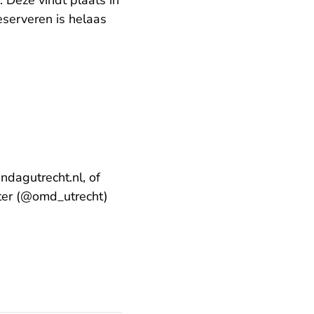
 Deze vindt plaats in
eserveren is helaas
dagutrecht.nl, of
ter (@omd_utrecht)