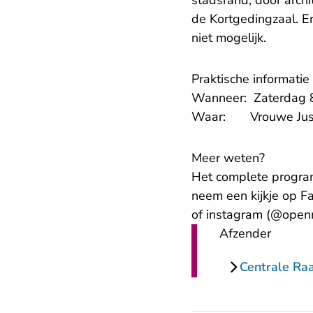
stadsrand, door archi
de Kortgedingzaal. Er
niet mogelijk.
Praktische informatie
Wanneer: Zaterdag 8
Waar: Vrouwe Justit
Meer weten?
Het complete progra
neem een kijkje op F
of instagram (@ope
Afzender
Centrale Ra