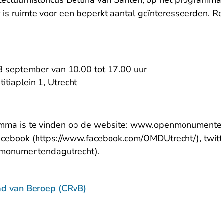
tectuurhistoricus Bettina van Santen, op het programma.
 is ruimte voor een beperkt aantal geïnteresseerden. R
 september van 10.00 tot 17.00 uur
iaplein 1, Utrecht
mma is te vinden op de website: www.openmonumenten
acebook (https://www.facebook.com/OMDUtrecht/), twit
nmonumentendagutrecht).
ad van Beroep (CRvB)