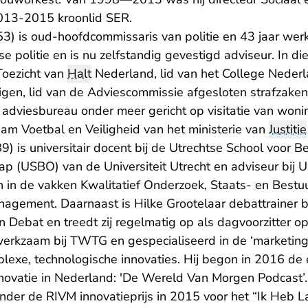
013-2015 kroonlid SER.
53) is oud-hoofdcommissaris van politie en 43 jaar w
 politie en is nu zelfstandig gevestigd adviseur. In die
Toezicht van
Halt
Nederland, lid van het College Nederl
igen, lid van de Adviescommissie afgesloten strafzake
 adviesbureau onder meer gericht op visitatie van won
eam Voetbal en Veiligheid van het ministerie van
Justitie
9) is universitair docent bij de Utrechtse School voor B
p (USBO) van de Universiteit Utrecht en adviseur bij U
 in de vakken Kwalitatief Onderzoek, Staats- en Bestu
nagement. Daarnaast is Hilke Grootelaar debattrainer 
in Debat en treedt zij regelmatig op als dagvoorzitter op
 werkzaam bij TWTG en gespecialiseerd in de ‘marketing
exe, technologische innovaties. Hij begon in 2016 de 
innovatie in Nederland: 'De Wereld Van Morgen Podcast’.
nder de RIVM innovatieprijs in 2015 voor het “Ik Heb L