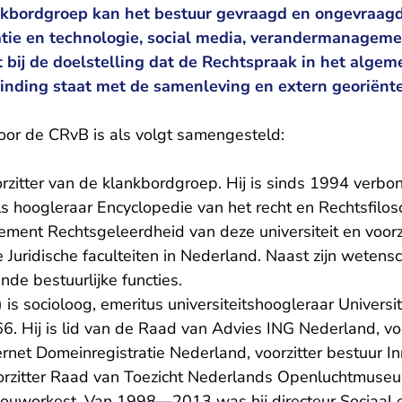
kbordgroep kan het bestuur gevraagd en ongevraagd
atie en technologie, social media, verandermanageme
 bij de doelstelling dat de Rechtspraak in het alge
binding staat met de samenleving en extern georiënte
or de CRvB is als volgt samengesteld:
orzitter van de klankbordgroep. Hij is sinds 1994 verb
als hoogleraar Encyclopedie van het recht en Rechtsfiloso
ement Rechtsgeleerdheid van deze universiteit en voorzi
Juridische faculteiten in Nederland. Naast zijn wetens
ende bestuurlijke functies.
is socioloog, emeritus universiteitshoogleraar Universite
6. Hij is lid van de Raad van Advies ING Nederland, vo
ternet Domeinregistratie Nederland, voorzitter bestuur I
orzitter Raad van Toezicht Nederlands Openluchtmuseu
bouworkest. Van 1998—2013 was hij directeur Sociaal e