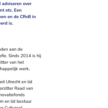
 adviseren over
nt etc. Een
meen en de CRvB in
erd is.
onden aan de
fie. Sinds 2014 is hij
tter van het
chappelijk werk,
it Utrecht en lid
orzitter Raad van
nnovatiefonds
m en lid bestuur
n Cultureel