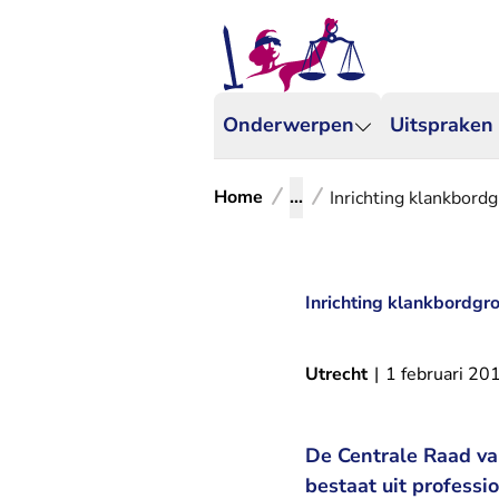
Onderwerpen
Uitspraken
Home
...
Inrichting klankbord
Inrichting klankbordgr
Utrecht
|
1 februari 20
De Centrale Raad va
bestaat uit professi