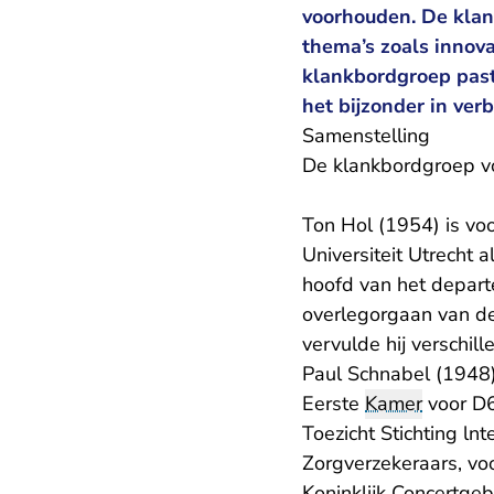
voorhouden. De klan
thema’s zoals innov
klankbordgroep past
het bijzonder in ver
Samenstelling
De klankbordgroep vo
Ton Hol (1954) is vo
Universiteit Utrecht 
hoofd van het depart
overlegorgaan van de 
vervulde hij verschill
Paul Schnabel (1948) 
Eerste
Kamer
voor D6
Toezicht Stichting ln
Zorgverzekeraars, vo
Koninklijk Concertge