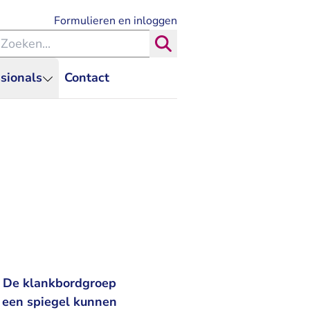
- U verlaat Rechtspraak.nl
Formulieren en inloggen
eken binnen de Rechtspraak
Zoeken
sionals
Contact
. De klankbordgroep
B een spiegel kunnen