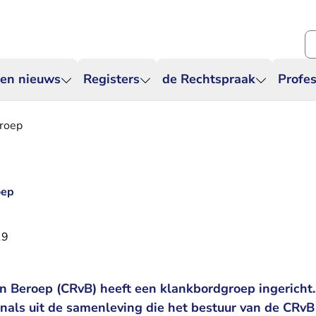
Zo
 en nieuws
Registers
de Rechtspraak
Profes
groep
oep
19
n Beroep (CRvB) heeft een klankbordgroep ingericht
onals uit de samenleving die het bestuur van de CRv