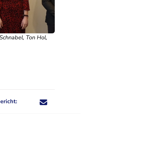
Schnabel, Ton Hol,
ericht:
Deel dit nieuwsbericht via X - U verlaat Rechtspraa
Deel dit nieuwsbericht via Facebook - U verlaat
Deel dit nieuwsbericht via e-mail
Deel dit nieuwsbericht via LinkedIn - U v