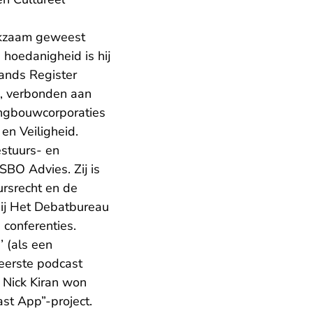
erkzaam geweest
 hoedanigheid is hij
ands Register
n, verbonden aan
ingbouwcorporaties
en Veiligheid.
estuurs- en
SBO Advies. Zij is
ursrecht en de
bij Het Debatbureau
 conferenties.
’ (als een
eerste podcast
 Nick Kiran won
ast App”-project.