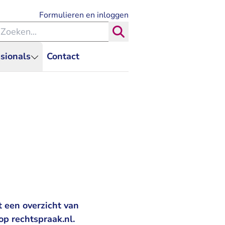
- U verlaat Rechtspraak.nl
Formulieren en inloggen
eken binnen de Rechtspraak
Zoeken
sionals
Contact
 een overzicht van
op rechtspraak.nl.