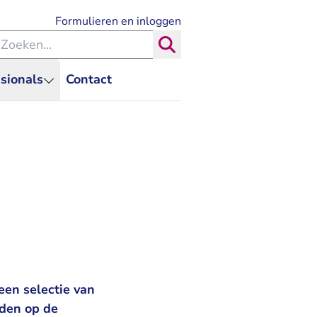
- U verlaat Rechtspraak.nl
Formulieren en inloggen
eken binnen de Rechtspraak
Zoeken
sionals
Contact
een selectie van
nden op de