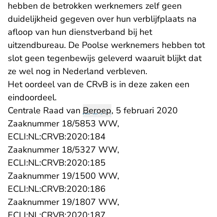
hebben de betrokken werknemers zelf geen
duidelijkheid gegeven over hun verblijfplaats na
afloop van hun dienstverband bij het
uitzendbureau. De Poolse werknemers hebben tot
slot geen tegenbewijs geleverd waaruit blijkt dat
ze wel nog in Nederland verbleven.
Het oordeel van de CRvB is in deze zaken een
eindoordeel.
Centrale Raad van
Beroep
, 5 februari 2020
Zaaknummer 18/5853 WW,
- U verlaat Rechtspraak.nl
ECLI:NL:CRVB:2020:184
Zaaknummer 18/5327 WW,
- U verlaat Rechtspraak.nl
ECLI:NL:CRVB:2020:185
Zaaknummer 19/1500 WW,
- U verlaat Rechtspraak.nl
ECLI:NL:CRVB:2020:186
Zaaknummer 19/1807 WW,
- U verlaat Rechtspraak.nl
ECLI:NL:CRVB:2020:187