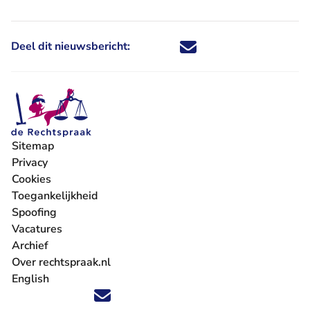
Deel dit nieuwsbericht:
Deel dit nieuwsbericht via X - U 
Deel dit nieuwsbericht via Fa
Deel dit nieuwsbericht via
Deel dit nieuwsbericht
Sitemap
Privacy
Cookies
Toegankelijkheid
Spoofing
Vacatures
- U verlaat Rechtspraak.nl
Archief
Over rechtspraak.nl
English
Volg ons op X (Twitter) - U verlaat Rechtspraak.nl
Volg ons op Facebook - U verlaat Rechtspraak.nl
Volg ons op Instagram - U verlaat Rechtspraak.nl
Volg ons op Youtube - U verlaat Rechtspraak.nl
Volg ons op LinkedIn - U verlaat Rechtspraak.n
'Blijf op de hoogte' nieuwsbrief - U verlaat