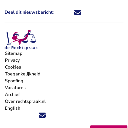
Deel dit nieuwsbericht:
Deel dit nieuwsbericht via X - U 
Deel dit nieuwsbericht via Fa
Deel dit nieuwsbericht via
Deel dit nieuwsbericht
Sitemap
Privacy
Cookies
Toegankelijkheid
Spoofing
Vacatures
- U verlaat Rechtspraak.nl
Archief
Over rechtspraak.nl
English
Volg ons op X (Twitter) - U verlaat Rechtspraak.nl
Volg ons op Facebook - U verlaat Rechtspraak.nl
Volg ons op Instagram - U verlaat Rechtspraak.nl
Volg ons op Youtube - U verlaat Rechtspraak.nl
Volg ons op LinkedIn - U verlaat Rechtspraak.n
'Blijf op de hoogte' nieuwsbrief - U verlaat