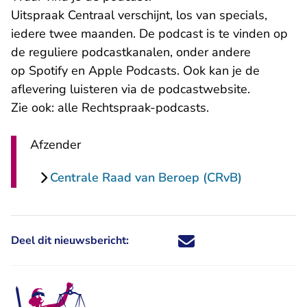
Uitspraak Centraal verschijnt, los van specials,
iedere twee maanden. De podcast is te vinden op
de reguliere podcastkanalen, onder andere
- U verlaat Rechtspraak.nl
- U verlaat Rechtspraak
op
Spotify
en
Apple Podcasts
. Ook kan je de
- U verlaa
aflevering luisteren via
de podcastwebsite
.
Zie ook:
alle Rechtspraak-podcasts
.
Afzender
Centrale Raad van Beroep (CRvB)
Deel dit nieuwsbericht:
Deel dit nieuwsbericht via X - U 
Deel dit nieuwsbericht via Fa
Deel dit nieuwsbericht via
Deel dit nieuwsbericht