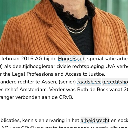
s februari 2016 AG bij de
Hoge Raad
, specialisatie arb
20) als deeltijdhoogleraar civiele rechtspleging UvA ve
 the Legal Professions and Access to Justice.
andere rechter te Assen, (senior)
raadsheer
gerechtsho
echtshof Amsterdam. Verder was Ruth de Bock vanaf 20
vanger verbonden aan de CRvB.
blicaties, kennis en ervaring in het
arbeidsrecht
en socia