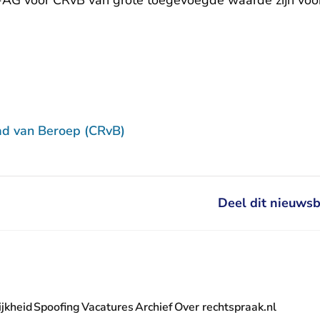
-AG voor CRvB van grote toegevoegde waarde zijn voo
ad van Beroep (CRvB)
Deel dit nieuwsb
jkheid
Spoofing
Vacatures
Archief
Over rechtspraak.nl
- U verlaat Rechtspraak.nl