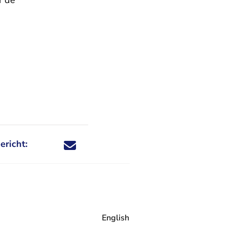
r de
ericht:
Deel dit nieuwsbericht via X - U verlaat Rechtspraa
Deel dit nieuwsbericht via Facebook - U verlaat
Deel dit nieuwsbericht via e-mail
Deel dit nieuwsbericht via LinkedIn - U v
English