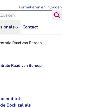
- U verlaat Rechtspraak.nl
Formulieren en inloggen
eken binnen de Rechtspraak
Zoeken
sionals
Contact
entrale Raad van Beroep
entrale Raad van Beroep
benoemd tot
de Bock zal als